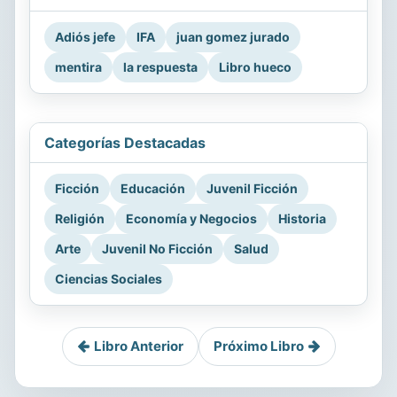
Adiós jefe
IFA
juan gomez jurado
mentira
la respuesta
Libro hueco
Categorías Destacadas
Ficción
Educación
Juvenil Ficción
Religión
Economía y Negocios
Historia
Arte
Juvenil No Ficción
Salud
Ciencias Sociales
Libro Anterior
Próximo Libro