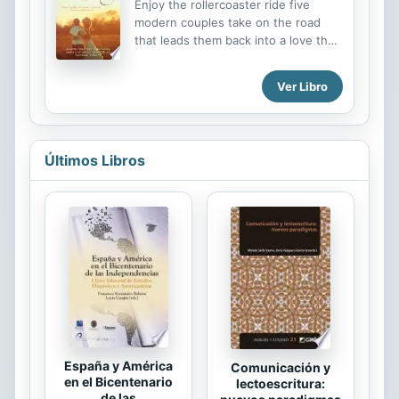
Enjoy the rollercoaster ride five
deseo de convertirse en cantante. A
modern couples take on the road
lo largo de este viaje Mora
that leads them back into a love that
enfrentará el abandono, el egoísmo
was meant to be. The ex-wife reads
de algunos hombres e incluso la
his work of fiction for an eye-
violencia. Pero la pasión que la
Ver Libro
opening revelation. The missing
impulsa también la hace fuerte. Por
fiancee is returned to her home. A
eso, no...
desperate wife gets one last
Christmas with her husband before
Últimos Libros
they divorce. The busy housewife
wakes up to the drift occurring in
her marriage. The low-key mom
suddenly encounters her son s high-
profile dad. "
España y América
Comunicación y
en el Bicentenario
lectoescritura:
de las