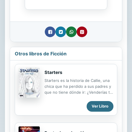
Otros libros de Ficción
Starters
Starters es la historia de Callie, una
chica que ha perdido a sus padres y
que no tiene dónde ir: ¿Venderías tu
juventud con tal de sobrevivir? Callie
perdió a sus padres cuando las
Ver Libro
guerras de las Esporas aniquilaron a
todos los que tenían entre 20 y 60
años. Ahora es una starter, una
adolescente que vive en la calle