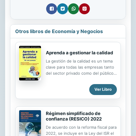
Otros libros de Economía y Negocios
Aprenda a gestionar la calidad
La gestión de la calidad es un tema
clave para todas las empresas tanto
del sector privado como del público.
La necesidad percibida de ser
distinto o de seguir las últimas
Ver Libro
tendencias añade confusión. Este
libro le enseña los entresijos y le
ofrece una guía rápida para
comprender paso a paso el proceso
Régimen simplificado de
de la gestión integral de la calidad.
confianza (RESICO) 2022
De acuerdo con la reforma fiscal para
2022, se incluye en la Ley del ISR el