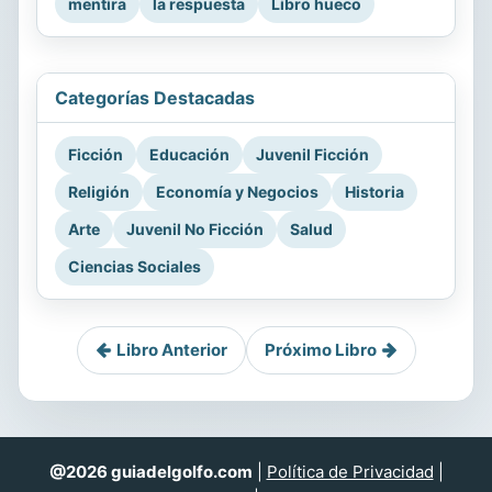
mentira
la respuesta
Libro hueco
Categorías Destacadas
Ficción
Educación
Juvenil Ficción
Religión
Economía y Negocios
Historia
Arte
Juvenil No Ficción
Salud
Ciencias Sociales
Libro Anterior
Próximo Libro
@2026 guiadelgolfo.com
|
Política de Privacidad
|