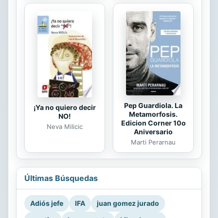
Pep Guardiola. La
¡Ya no quiero decir
Metamorfosis.
NO!
Edicion Corner 10o
Neva Milicic
Aniversario
Marti Perarnau
Últimas Búsquedas
Adiós jefe
IFA
juan gomez jurado