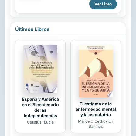
Packed with plain-English advice and
Ver Libro
las distintas disposiciones que
step-by-step instructions, Branding
integran la Ley. Test de especial
For Dummies covers...
utilidad para oposiciones y pruebas
de distinta índole.
Últimos Libros
España y América
El estigma de la
en el Bicentenario
enfermedad mental
de las
y la psiquiatría
Independencias
Marcelo Cetkovich
Casajús, Lucía
Bakmas