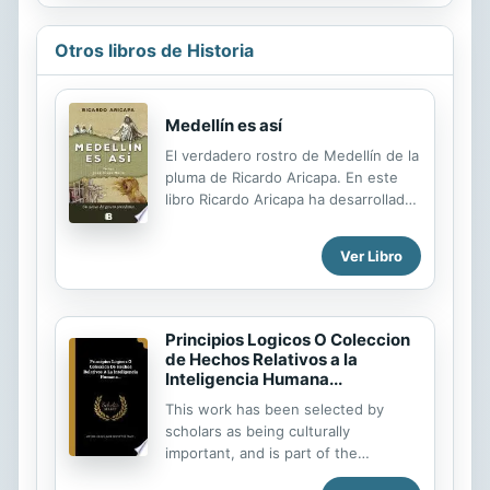
ansiedad ...
Otros libros de Historia
Medellín es así
El verdadero rostro de Medellín de la
pluma de Ricardo Aricapa. En este
libro Ricardo Aricapa ha desarrollado
un periodismo donde el énfasis está
en las imágenes. Imágenes visuales y
Ver Libro
verbales que nos conmueven y
expresan los sentimientos más
hondos de una ciudad paradójica.
Una urbe dinámica y hostil, en la cual
Principios Logicos O Coleccion
la beatitud y la criminalidad, por
de Hechos Relativos a la
exclusión, copan de historias una
Inteligencia Humana...
realidad avasallante, rítmica. Aunque
This work has been selected by
es una radiografía de la marginalidad,
scholars as being culturally
incluso su lenguaje, también es el
important, and is part of the
grito de esperanza de una raza
knowledge base of civilization as we
pujante y desigual socialmente.