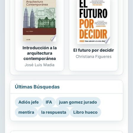
Introducción a la
El futuro por decidir
arquitectura
Christiana Figueres
contemporánea
José Luis Madia
Últimas Búsquedas
Adiós jefe
IFA
juan gomez jurado
mentira
la respuesta
Libro hueco