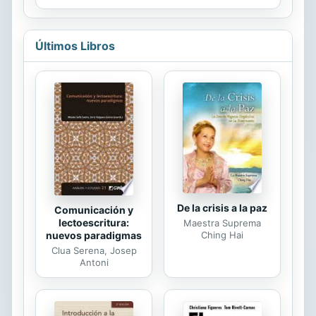
questions such as Was
Tutankhamen’s tomb guarded by a
curse? and Was Stonehenge a
Últimos Libros
prehistoric astronomical
observatory?, this guide discusses
ancient civilizations, ruins, and
legends—including Atlantis, the
curse of the pharaohs, and the
hidden Mayan cities—and proposes
whether they are truth or myth. Los
recientes adelantos de la ciencia han
permitido que surjan nuevas
hipótesis...
De la crisis a la paz
Comunicación y
lectoescritura:
Maestra Suprema
nuevos paradigmas
Ching Hai
Clua Serena, Josep
Antoni