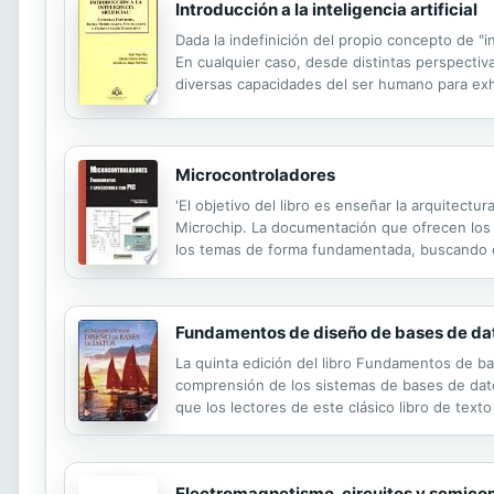
Introducción a la inteligencia artificial
Dada la indefinición del propio concepto de "in
En cualquier caso, desde distintas perspectiv
diversas capacidades del ser humano para ex
parcialmente dichas capacidades.
Microcontroladores
'El objetivo del libro es enseñar la arquitec
Microchip. La documentación que ofrecen los 
los temas de forma fundamentada, buscando el 
complementan el texto de forma sustancial, ev
Fundamentos de diseño de bases de da
La quinta edición del libro Fundamentos de ba
comprensión de los sistemas de bases de dato
que los lectores de este clásico libro de tex
aplicaciones, la implementación de sistemas, el
Electromagnetismo, circuitos y semico