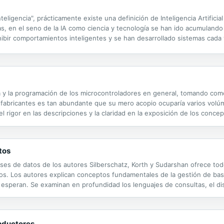
teligencia", prácticamente existe una definición de Inteligencia Artifici
as, en el seno de la IA como ciencia y tecnología se han ido acumulan
hibir comportamientos inteligentes y se han desarrollado sistemas cad
tura y la programación de los microcontroladores en general, tomando co
fabricantes es tan abundante que su mero acopio ocuparía varios volúm
rigor en las descripciones y la claridad en la exposición de los concep
itando fotografías u otro material gráfico que aumenta el número de pá
tos
ses de datos de los autores Silberschatz, Korth y Sudarshan ofrece to
s. Los autores explican conceptos fundamentales de la gestión de base
to esperan. Se examinan en profundidad los lenguajes de consultas, el d
 análisis de datos y las arquitecturas de las bases de datos. El libro es 
nductores