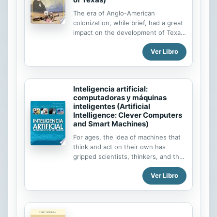
The era of Anglo-American
colonization, while brief, had a great
impact on the development of Texas
and the United States. Readers will
Ver Libro
discover what drew Anglo-American
settlers to Texas, and what caused
hostilities to rise between them and
the Mexican Government. Frequent
Inteligencia artificial:
sidebars introduce readers to the
computadoras y máquinas
key figures of this era.
inteligentes (Artificial
Intelligence: Clever Computers
and Smart Machines)
For ages, the idea of machines that
think and act on their own has
gripped scientists, thinkers, and the
general public. This book explores
Ver Libro
the history of artificial intelligence
(A.I.), and how science fiction is
quickly becoming science fact. It
examines the technologies involved
in A.I. and its inevitable effects on