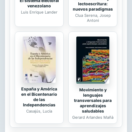
El sistema electoral
lectoescritura:
venezolano
nuevos paradigmas
Luis Enrique Lander
Clua Serena, Josep
Antoni
España y América
Movimiento y
en el Bicentenario
lenguajes
de las
transversales para
Independencias
aprendizajes
saludables
Casajús, Lucía
Gerard Arlandes Mañà