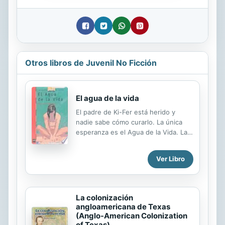
Otros libros de Juvenil No Ficción
El agua de la vida
El padre de Ki-Fer está herido y
nadie sabe cómo curarlo. La única
esperanza es el Agua de la Vida. Las
leyendas cuentan que un guerrero la
encontró hace muchos años, pero
Ver Libro
no se sabe dónde. ¿Podrá Ki-Fer
encontrar el camino para llegar a
ella? Una novela que refleja el arduo
camino de la maduración personal.
La colonización
angloamericana de Texas
(Anglo-American Colonization
of Texas)