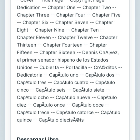
Dedication -- Chapter One -- Chapter Two --
Chapter Three -- Chapter Four -- Chapter Five
-- Chapter Six -- Chapter Seven -- Chapter
Eight -- Chapter Nine -- Chapter Ten --
Chapter Eleven -- Chapter Twelve -- Chapter
Thirteen -- Chapter Fourteen -- Chapter
Fifteen -- Chapter Sixteen -- Dennis ChÃ¡vez,
el primer senador hispano de los Estados
Unidos -- Cubierta -- Portadilla -- CrÃ©ditos --
Dedicatoria -- CapÃtulo uno -- CapÃtulo dos --
CapÃtulo tres -- CapÃtulo cuatro -- CapÃtulo
cinco -- CapÃtulo seis -- CapÃtulo siete --
CapÃtulo ocho -- CapÃtulo nueve -- CapÃtulo
diez -- CapÃtulo once -- CapÃtulo doce --
CapÃtulo trece -- CapÃtulo catorce -- CapÃtulo
quince -- CapÃtulo diecisÃ©is
Descargar Libro