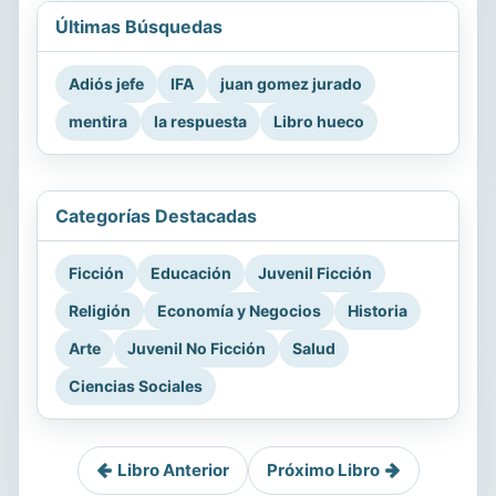
Últimas Búsquedas
Adiós jefe
IFA
juan gomez jurado
mentira
la respuesta
Libro hueco
Categorías Destacadas
Ficción
Educación
Juvenil Ficción
Religión
Economía y Negocios
Historia
Arte
Juvenil No Ficción
Salud
Ciencias Sociales
Libro Anterior
Próximo Libro