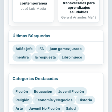
transversales para
contemporánea
aprendizajes
José Luis Madia
saludables
Gerard Arlandes Mañà
Últimas Búsquedas
Adiós jefe
IFA
juan gomez jurado
mentira
la respuesta
Libro hueco
Categorías Destacadas
Ficción
Educación
Juvenil Ficción
Religión
Economía y Negocios
Historia
Arte
Juvenil No Ficción
Salud