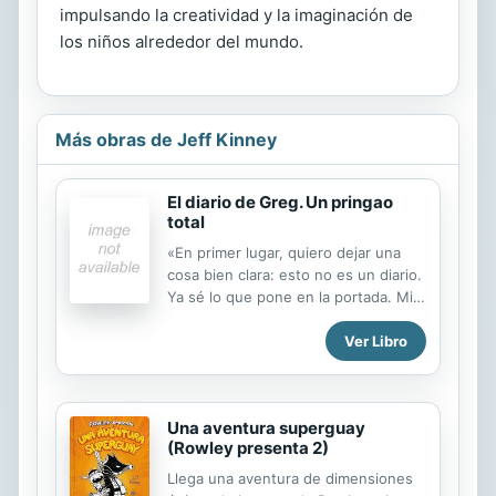
impulsando la creatividad y la imaginación de
los niños alrededor del mundo.
Más obras de Jeff Kinney
El diario de Greg. Un pringao
total
«En primer lugar, quiero dejar una
cosa bien clara: esto no es un diario.
Ya sé lo que pone en la portada. Mira
que cuando Mamá lo fue a comprar
Ver Libro
le pedí DE MANERA ESPECÍFICA que
si compraba una libreta no tuviera el
rotulito de diario.» Greg Heffley
tiene 12 años y su madre le compra
Una aventura superguay
un diario que abarcará un curso
(Rowley presenta 2)
escolar: de septiembre a junio.
Conoceremos a Greg a través de las
Llega una aventura de dimensiones