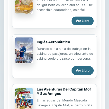
This collection of classic tales will
triunfará?
delight both children and adults. The
accessible adaptations, colorful
illustrations, and die-cut shapes
make for hours of reading, fun, and
Ver Libro
bonding. Esta colección de cuentos
clásicos deleitará tanto a los niños
como a los adultos. Las adaptaciones
accesibles, ilustraciones vibrantes y
Inglés Aeronáutico
formas troqueladas proveerán horas
Durante el día a día de trabajo en la
de lectura, divertimiento y
cabina de pasajeros, un tripulante de
vinculación.
cabina suele cruzarse con personas
de diferentes culturas que se
expresan en diferentes idiomas. El
Ver Libro
inglés se ha convertido en el idioma
internacional, o quizás uno de los
más hablado del mundo, para
desarrollarse en el ámbito
Las Aventuras Del Capitán Mof
aeronáutico. En esta obra
Y Sus Amigos
aprenderás las principales
En las aguas del Mundo Mascota
estructuras del idioma inglés para
navega el Capitn Mof, el perro pirata
poder desarrollarte como tripulante