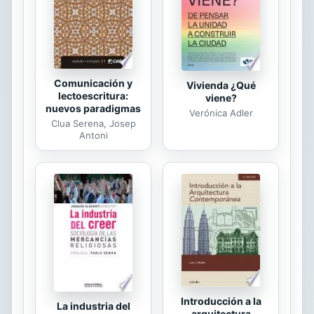
Unas notas sobre la propiedad
intelectual Enric Faura...
Comunicación y
Vivienda ¿Qué
lectoescritura:
viene?
nuevos paradigmas
Verónica Adler
Clua Serena, Josep
Antoni
Introducción a la
La industria del
arquitectura