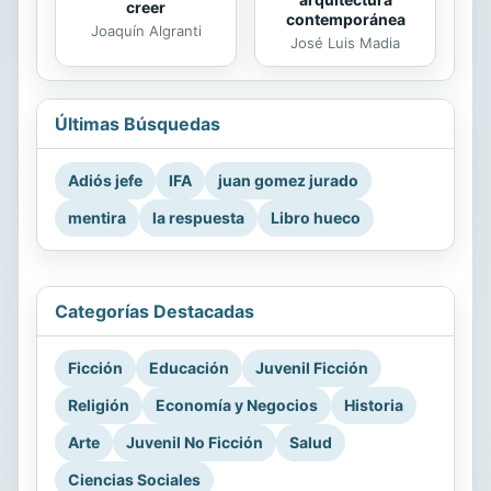
creer
contemporánea
Joaquín Algranti
José Luis Madia
Últimas Búsquedas
Adiós jefe
IFA
juan gomez jurado
mentira
la respuesta
Libro hueco
Categorías Destacadas
Ficción
Educación
Juvenil Ficción
Religión
Economía y Negocios
Historia
Arte
Juvenil No Ficción
Salud
Ciencias Sociales