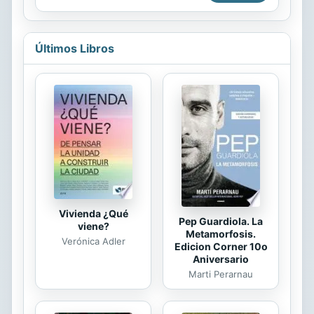
Docencia se reescriben, hibridando,
apasionante mundo de la sociología a
gracias a los nuevos lenguajes y
través de veinticuatro capítulos. Esta
herramientas,...
obra es fruto del trabajo docente y
Últimos Libros
de las investigaciones de treinta y
cuatro sociólogos. Teniendo como
telón de fondo los cambios más
relevantes de la sociedad española,
esta obra pretende ubicar y exponer
el significado y las herramientas
metodológicas de la sociología en el
marco de las ciencias...
Vivienda ¿Qué
Pep Guardiola. La
viene?
Metamorfosis.
Verónica Adler
Edicion Corner 10o
Aniversario
Marti Perarnau