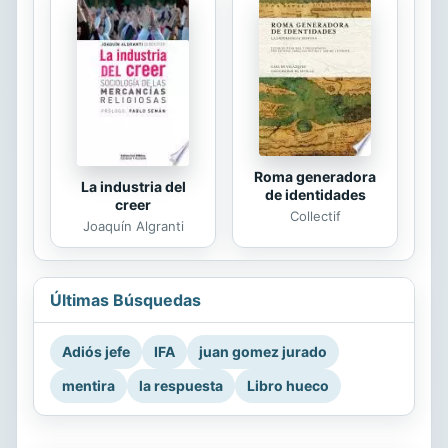
Roma generadora
La industria del
de identidades
creer
Collectif
Joaquín Algranti
Últimas Búsquedas
Adiós jefe
IFA
juan gomez jurado
mentira
la respuesta
Libro hueco