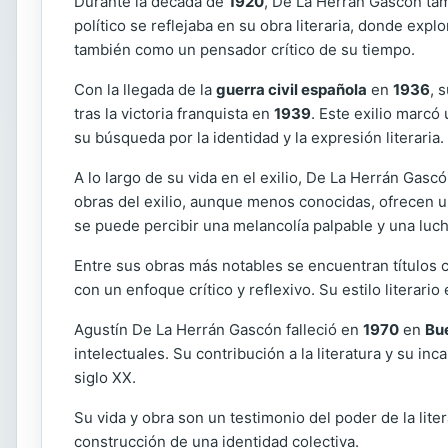
Durante la década de
1920
, De La Herrán Gascón tamb
político se reflejaba en su obra literaria, donde expl
también como un pensador crítico de su tiempo.
Con la llegada de la
guerra civil española
en
1936
, 
tras la victoria franquista en
1939
. Este exilio marcó
su búsqueda por la identidad y la expresión literaria.
A lo largo de su vida en el exilio, De La Herrán Ga
obras del exilio, aunque menos conocidas, ofrecen un
se puede percibir una melancolía palpable y una lucha
Entre sus obras más notables se encuentran títulos
con un enfoque crítico y reflexivo. Su estilo literar
Agustín De La Herrán Gascón falleció en
1970
en
Bue
intelectuales. Su contribución a la literatura y su inc
siglo XX.
Su vida y obra son un testimonio del poder de la lite
construcción de una identidad colectiva.