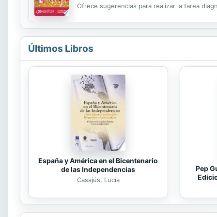
Ofrece sugerencias para realizar la tarea diagnó
construir un proyecto curricular con identida
Últimos Libros
España y América en el Bicentenario
Pep Gu
de las Independencias
Edici
Casajús, Lucía