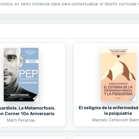
stica, en tanto instancia clave para contextualizar el diseño curricular of
d propia. Aquellos que tienen un recorrido de muchos...
El estigma de la enfermedad
ardiola. La Metamorfosis.
la psiquiatría
on Corner 10o Aniversario
Marcelo Cetkovich Bak
Marti Perarnau