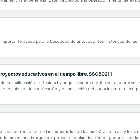
al, es una experiencia. Este libro estudia la operación mental de evalu
 de las cuales presenta sus puntos fuertes y sus debilidades, para desp
a importante ayuda para la búsqueda de antecedentes históricos de las 
proyectos educativos en el tiempo libre. SSCB0211
 de la cualificación profesional y adquisición de certificados de profesi
s principios de la cualificación y dinamización del conocimiento, como p
cticas que responden a las inquietudes de las maestras de sala y los a
 brinda una mirada integral del proceso de planificación en general, desde e