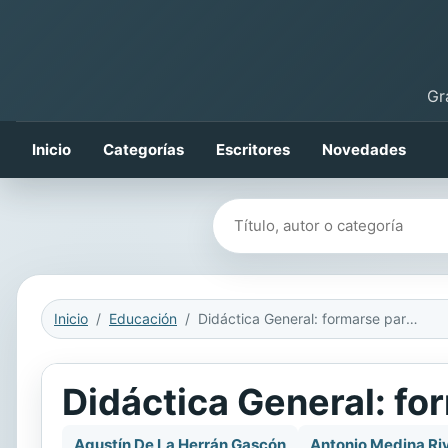
Gr
Inicio
Categorías
Escritores
Novedades
Buscar libros
Inicio
Educación
Didáctica General: formarse para educar
Didáctica General: fo
Agustín De La Herrán Gascón
Antonio Medina Riv