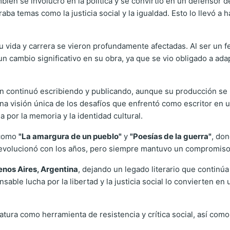
ién se involucró en la política y se convirtió en un defensor d
oraba temas como la justicia social y la igualdad. Esto lo llevó 
su vida y carrera se vieron profundamente afectadas. Al ser un f
 un cambio significativo en su obra, ya que se vio obligado a ad
scón continuó escribiendo y publicando, aunque su producción 
a visión única de los desafíos que enfrentó como escritor en u
 por la memoria y la identidad cultural.
 como
"La amargura de un pueblo"
y
"Poesías de la guerra"
, don
io evolucionó con los años, pero siempre mantuvo un compromiso c
nos Aires, Argentina
, dejando un legado literario que continú
ansable lucha por la libertad y la justicia social lo convierten e
ratura como herramienta de resistencia y crítica social, así como