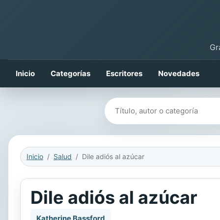
Gr
Inicio
Categorías
Escritores
Novedades
Buscar libros
Inicio
Salud
Dile adiós al azúcar
Dile adiós al azúcar
Katherine Bassford