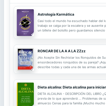
Astrología Karmática
Casi todo el mundo ha escuchado hablar del
trabajo se caiga por la escalera y se ausente
un billete del bolsillo pero guardamos silenc
palabra que suena a maldición− vendrá por no
RONCAR DE LA A A LA ZZzz
¡No Acepte Sin Rechistar los Ronquidos de Su 
ensordecedores ronquidos de su pareja? ¡Aquí 
describe todas y cada una de las armas actual
y qué los hace empeorar,... Por qué los ronq
Dieta alcalina: Dieta alcalina para inic
DIETA ALCALINA - DESCRIPCIÓN DEL LIBRO ¿
previa de lo que aprenderá ... Problemas de s
almuerzo Cenas para la familia ¡Mucho mucho 