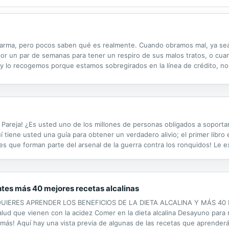
 karma, pero pocos saben qué es realmente. Cuando obramos mal, ya 
 por un par de semanas para tener un respiro de sus malos tratos, o cu
io y lo recogemos porque estamos sobregirados en la línea de crédito, 
sotros y nos golpeará tres veces peor. ¿Pero cuánta verdad hay detrás 
Pareja! ¿Es usted uno de los millones de personas obligados a soportar
tiene usted una guía para obtener un verdadero alivio; el primer libro 
es que forman parte del arsenal de la guerra contra los ronquidos! Le 
uidos pueden ser un síntoma de la apnea de sueño, una enfermedad que
iantes más 40 mejores recetas alcalinas
QUIERES APRENDER LOS BENEFICIOS DE LA DIETA ALCALINA Y MÁS 40 R
alud que vienen con la acidez Comer en la dieta alcalina Desayuno para 
más! Aquí hay una vista previa de algunas de las recetas que aprende