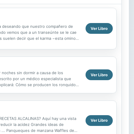
sea deseando que nuestro compañero de
Ver Libro
ando vemos que a un transeúnte se le cae
nos suelen decir que el karma −esta ominosa
de esta...
 noches sin dormir a causa de los
Ver Libro
escrito por un médico especialista que
explicará: Cómo se producen los ronquidos
 provoca...
ECETAS ALCALINAS? Aquí hay una vista
Ver Libro
reducir la acidez Grandes ideas de
rá ... Panqueques de manzana Waffles de