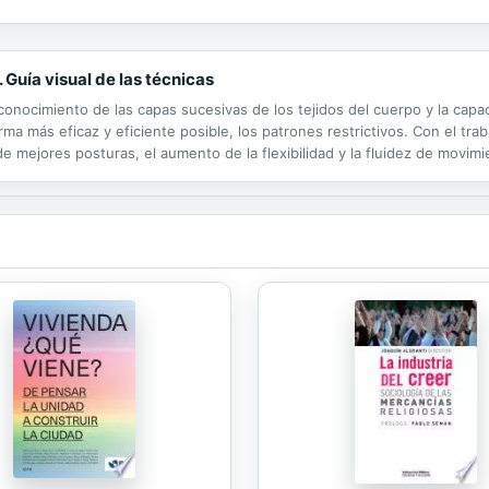
izada y quinoa Buñuelo de calabacín y papas dulces Wrap de aguacate 
ía visual de las técnicas
 conocimiento de las capas sucesivas de los tejidos del cuerpo y la cap
orma más eficaz y eficiente posible, los patrones restrictivos. Con el tr
de mejores posturas, el aumento de la flexibilidad y la fluidez de movimi
tructuras anatómicas que conforman los tejidos profundos e...