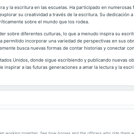
a y la escritura en las escuelas. Ha participado en numerosas fe
explorar su creatividad a través de la escritura. Su dedicación a
 críticamente sobre el mundo que los rodea.
nder sobre diferentes culturas, lo que a menudo inspira su escrit
ha permitido incorporar una variedad de perspectivas en sus obr
temente busca nuevas formas de contar historias y conectar con
tados Unidos, donde sigue escribiendo y publicando nuevas obras
inspirar a las futuras generaciones a amar la lectura y la escri
am working together. See how horses and the officers who ride them wo