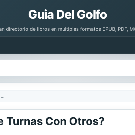
Guia Del Golfo
an directorio de libros en multiples formatos EPUB, PDF, M
Do You Take Turns?/Te Turnas Con Otros?
e Turnas Con Otros?