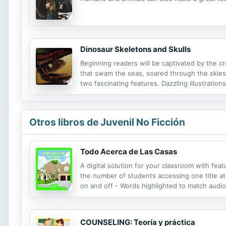
Dinosaur Skeletons and Skulls
Beginning readers will be captivated by the cr
that swam the seas, soared through the skies
two fascinating features. Dazzling illustration
Otros libros de Juvenil No Ficción
Todo Acerca de Las Casas
A digital solution for your classroom with fea
the number of students accessing one title at 
on and off - Words highlighted to match audio
all homes are alike in some important ways.
COUNSELING: Teoría y práctica