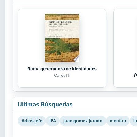
Roma generadora de identidades
¡
Collectif
Últimas Búsquedas
Adiós jefe
IFA
juan gomez jurado
mentira
l