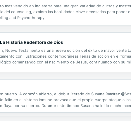
texto mas vendido en Inglaterra para una gran variedad de cursos y mast
a del counseling, explora las habilidades clave necesarias para poner en 
elling and Psychotherapy.
 La Historia Redentora de Dios
ión, Nuevo Testamento es una nueva edición del éxito de mayor venta La B
stamento con ilustraciones contemporáneas llenas de acción en el format
lógico comenzando con el nacimiento de Jesús, continuando con su min
ocalipsis 3). God’s Redemptive Story La Biblia en accion NT ...
en puerto. A corazón abierto, el debut literario de Susana Ramírez @S
n fallo en el sistema inmune provoca que el propio cuerpo ataque a las
gre fluya por su cuerpo. Durante este tiempo Susana ha leído mucho ac
 que la Arteretis de Takayasu aparece en las personas que no son capac