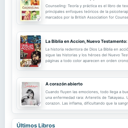
Counseling: Teoría y práctica es el libro de 
principales enfoques teóricos de la psicoterapi
marcados por la British Association for Couns
La Biblia en Accion, Nuevo Testamento:
La historia redentora de Dios La Biblia en acc
sigue las historias y los héroes del Nuevo Te
páginas a todo color aparecen en orden crono
abrirle la puerta a Jesús mientras él llama (Ap
A corazón abierto
Cuando fluyen las emociones, todo llega a bu
una enfermedad rara: Arteretis de Takayasu. U
corazon. Las inflama, dificultando que la san
significado emocional de su enfermadad. Dicen
Últimos Libros