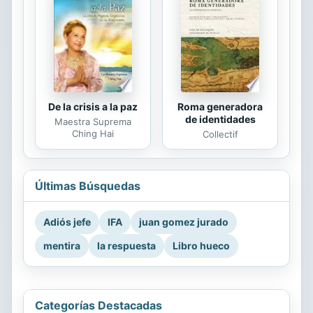
De la crisis a la paz
Roma generadora
de identidades
Maestra Suprema
Ching Hai
Collectif
Últimas Búsquedas
Adiós jefe
IFA
juan gomez jurado
mentira
la respuesta
Libro hueco
Categorías Destacadas