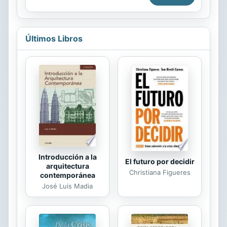
protocolos de comunicaciones. Por
consiguiente, el objetivo es
ambicioso en el sentido de abordar
no sólo los conceptos claves que
Últimos Libros
pueden aparecer en el contexto de
las comunicaciones en general sino
que también ese hace especial
hincapié en los fundamentos de
Internet y su arquitectura de
comunicaciones TCP/IP.
Introducción a la
El futuro por decidir
arquitectura
Christiana Figueres
contemporánea
José Luis Madia