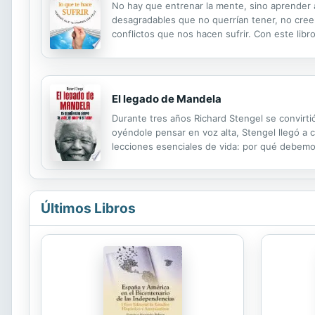
No hay que entrenar la mente, sino aprender 
desagradables que no querrían tener, no cre
conflictos que nos hacen sufrir. Con este libr
estrategias que funcionan y las actitudes equ
El legado de Mandela
Durante tres años Richard Stengel se convirti
oyéndole pensar en voz alta, Stengel llegó a
lecciones esenciales de vida: por qué debemo
para todos hallar algo alejado del mundo que no
Últimos Libros