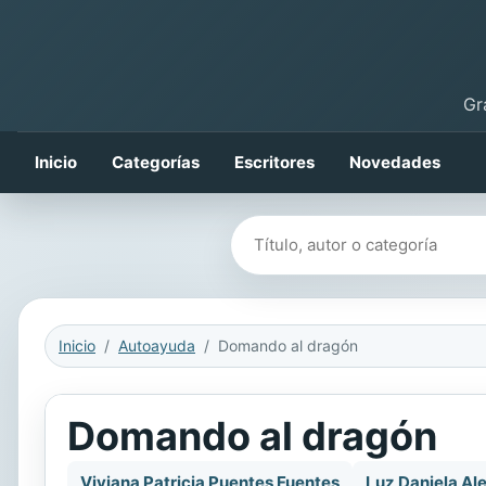
Gr
Inicio
Categorías
Escritores
Novedades
Buscar libros
Inicio
Autoayuda
Domando al dragón
Domando al dragón
Viviana Patricia Puentes Fuentes
Luz Daniela Al