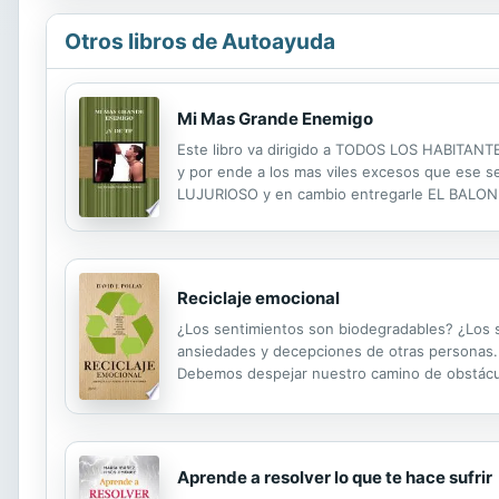
Otros libros de Autoayuda
Mi Mas Grande Enemigo
Este libro va dirigido a TODOS LOS HABITANT
y por ende a los mas viles excesos que ese 
LUJURIOSO y en cambio entregarle EL BALON 
en el juego sexual en que fuimos engendrados
...
Reciclaje emocional
¿Los sentimientos son biodegradables? ¿Los s
ansiedades y decepciones de otras personas. N
Debemos despejar nuestro camino de obstáculo
posibilidades por culpa de pensamientos derrot
Aprende a resolver lo que te hace sufrir