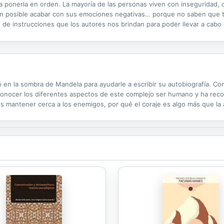
a ponerla en orden. La mayoría de las personas viven con inseguridad,
en posible acabar con sus emociones negativas… porque no saben que 
o de instrucciones que los autores nos brindan para poder llevar a cabo
ivocadas que perjudican nuestra mente; cómo llegar a la causa de los pr
ó en la sombra de Mandela para ayudarle a escribir su autobiografía. C
 conocer los diferentes aspectos de este complejo ser humano y ha reco
s mantener cerca a los enemigos, por qué el coraje es algo más que la
s reporte alegría... Entretejidas con esas lecciones de vida hay historia