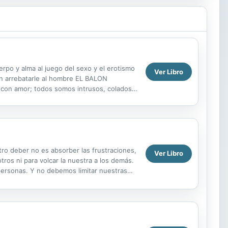
o y alma al juego del sexo y el erotismo
Ver Libro
n arrebatarle al hombre EL BALON
con amor; todos somos intrusos, colados
sinados por ti madre y por ti que eres mi
ro deber no es absorber las frustraciones,
Ver Libro
ros ni para volcar la nuestra a los demás.
personas. Y no debemos limitar nuestras
ay ha...