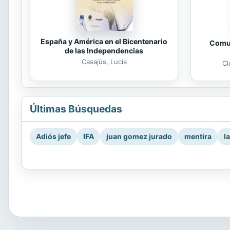
España y América en el Bicentenario
Comun
de las Independencias
Casajús, Lucía
Cl
Últimas Búsquedas
Adiós jefe
IFA
juan gomez jurado
mentira
l