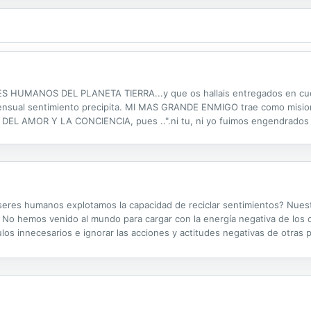
ES HUMANOS DEL PLANETA TIERRA...y que os hallais entregados en cuerp
sensual sentimiento precipita. MI MAS GRANDE ENMIGO trae como misio
DEL AMOR Y LA CONCIENCIA, pues ..".ni tu, ni yo fuimos engendrados 
...y estamos vivos llamemoslo de milagro..pues nos salvamos de ser ase
eres humanos explotamos la capacidad de reciclar sentimientos? Nuest
o hemos venido al mundo para cargar con la energía negativa de los ot
s innecesarios e ignorar las acciones y actitudes negativas de otras 
istas. Ayudándose de distintas lecturas e investigaciones, David J. Poll