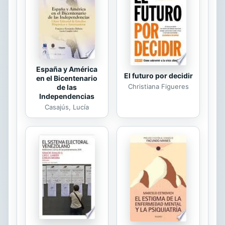
Educación Nacional de Colombia
(MEN), cuya valoración de los
resultados de los estudiantes de 5°
grado evidencia que éstos resuelven
problemas...
España y América
El futuro por decidir
en el Bicentenario
Christiana Figueres
de las
Independencias
Casajús, Lucía