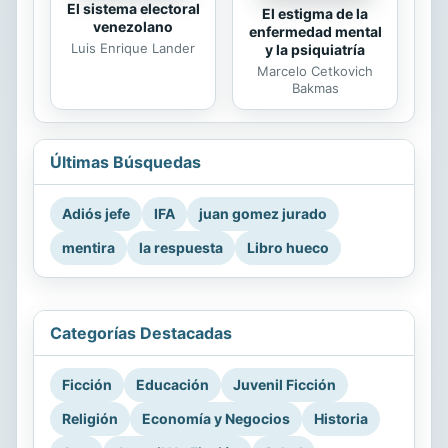
El sistema electoral
El estigma de la
venezolano
enfermedad mental
Luis Enrique Lander
y la psiquiatría
Marcelo Cetkovich
Bakmas
Últimas Búsquedas
Adiós jefe
IFA
juan gomez jurado
mentira
la respuesta
Libro hueco
Categorías Destacadas
Ficción
Educación
Juvenil Ficción
Religión
Economía y Negocios
Historia