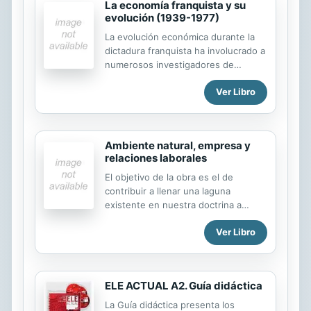
La economía franquista y su
evolución (1939-1977)
La evolución económica durante la
dictadura franquista ha involucrado a
numerosos investigadores de
diferentes disciplinas científicas,
Ver Libro
aunque las que más han proliferado
con sus trabajos han sido la
economía y la historiografía, sin
olvidar la ciencia política, la sociología
Ambiente natural, empresa y
y el periodismo. Aunque pudiera
relaciones laborales
parecer, a primera vista, que incluir
los análisis económicos del principal
El objetivo de la obra es el de
partido de la oposición franquista, el
contribuir a llenar una laguna
Partido Comunista de España,
existente en nuestra doctrina a
supondría confrontar aportaciones
través del tratamiento multidisciplinar
teóricas e ideológicas muy
Ver Libro
del ambiente natural en el ámbito de
diferentes, la lectura detenida y
la empresa, con especial
exhaustiva de sus textos...
consideración a su incidencia en las
relaciones laborales. Este enfoque
ELE ACTUAL A2. Guía didáctica
multidisciplinar de la obra se hace
desde un punto de vista
La Guía didáctica presenta los