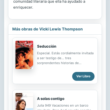
comunidad literaria que ella ha ayudado a
enriquecer.
Más obras de Vicki Lewis Thompson
Seducción
Especial. Estás cordialmente invitada
a ser testigo de… tres
sorprendentes historias de
seducción: _x005F_x000D_ Sueños
prohibidos. Vicki Lewis Thompson.
Ver Libro
Lindsay Scott se había vuelto
completamente loca por su sexy
vecino, Hunter Jordan. Y oír sus
actividades nocturnas al otro lado de
las paredes del apartamento no
A solas contigo
estaba haciendo más que empeorar
Julia 949 Vacaciones en un barco
las cosas… Hasta que descubrió un