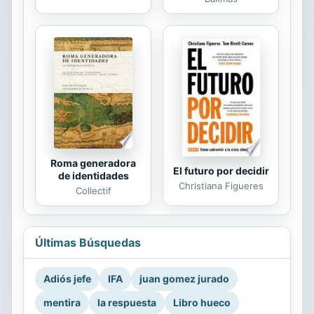
Roma generadora
El futuro por decidir
de identidades
Christiana Figueres
Collectif
Últimas Búsquedas
Adiós jefe
IFA
juan gomez jurado
mentira
la respuesta
Libro hueco