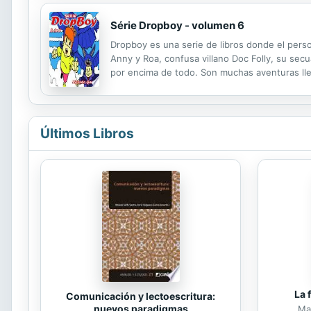
Série Dropboy - volumen 6
Dropboy es una serie de libros donde el perso
Anny y Roa, confusa villano Doc Folly, su secu
por encima de todo. Son muchas aventuras llen
emprenden un nuevo viaje a la misma isla dond
Últimos Libros
La 
Comunicación y lectoescritura:
nuevos paradigmas
Mar