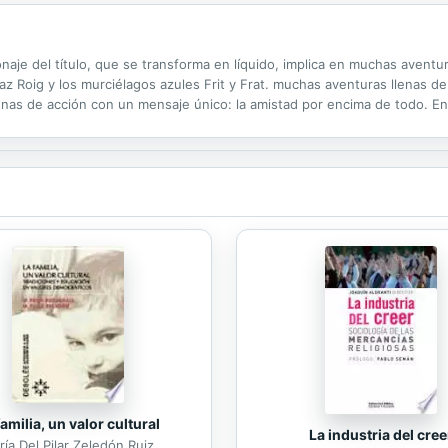
naje del título, que se transforma en líquido, implica en muchas aventu
az Roig y los murciélagos azules Frit y Frat. muchas aventuras llenas d
as de acción con un mensaje único: la amistad por encima de todo. En e
e ya se habían divertido, pero esta vez Doc Folly actúa más rápido y D
familia, un valor cultural
La industria del cree
ía Del Pilar Zeledón Ruiz