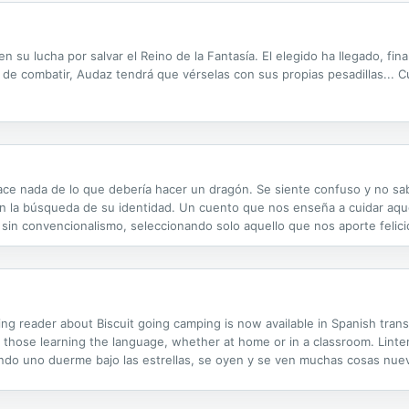
 su lucha por salvar el Reino de la Fantasía. El elegido ha llegado, final
de combatir, Audaz tendrá que vérselas con sus propias pesadillas... Cu
e nada de lo que debería hacer un dragón. Se siente confuso y no sabe
en la búsqueda de su identidad. Un cuento que nos enseña a cuidar aque
 sin convencionalismo, seleccionando solo aquello que nos aporte felici
ning reader about Biscuit going camping is now available in Spanish tra
 those learning the language, whether at home or in a classroom. Linter
Cuando uno duerme bajo las estrellas, se oyen y se ven muchas cosas nu
, ¿serán nubarrones? ¿Y ahora qué hará Bizcocho para poder ir a...