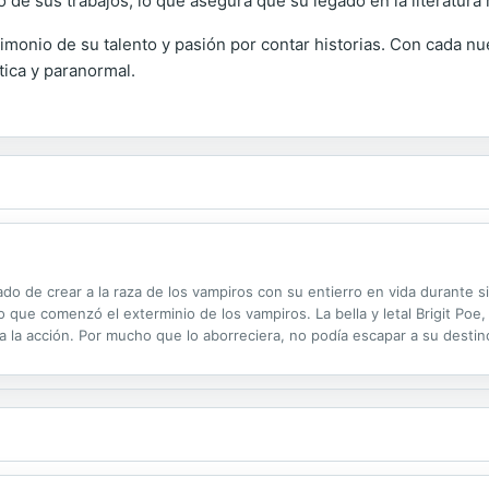
de sus trabajos, lo que asegura que su legado en la literatura
stimonio de su talento y pasión por contar historias. Con cada 
tica y paranormal.
o de crear a la raza de los vampiros con su entierro en vida durante si
 que comenzó el exterminio de los vampiros. La bella y letal Brigit Poe
a la acción. Por mucho que lo aborreciera, no podía escapar a su destin
os. Dos guerreros, semejantes en poder y decisión, se iban a enzarzar en