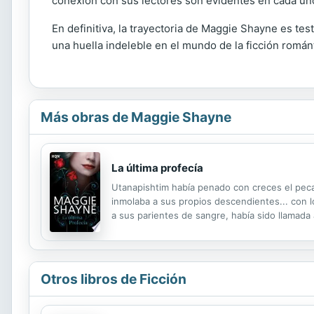
conexión con sus lectores son evidentes en cada uno 
En definitiva, la trayectoria de Maggie Shayne es te
una huella indeleble en el mundo de la ficción román
Más obras de Maggie Shayne
La última profecía
Utanapishtim había penado con creces el pecad
inmolaba a sus propios descendientes... con lo
a sus parientes de sangre, había sido llamada 
inmortales para salvar a la raza de los vampir
Otros libros de Ficción