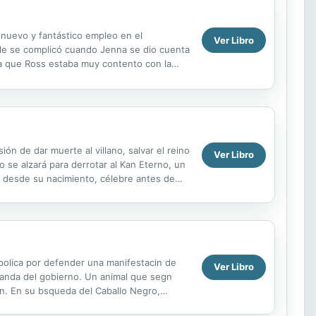
 nuevo y fantástico empleo en el
Ver Libro
mple se complicó cuando Jenna se dio cuenta
ía que Ross estaba muy contento con la
quedarse...
e dar muerte al villano, salvar el reino
Ver Libro
 se alzará para derrotar al Kan Eterno, un
dor desde su nacimiento, célebre antes de
polica por defender una manifestacin de
Ver Libro
paganda del gobierno. Un animal que segn
cin. En su bsqueda del Caballo Negro,
y mitos. De la ...