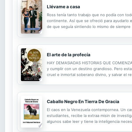
Llévame a casa
Ross tenía tanto trabajo que no podía con to
continente. Así que se ofreció para ayudarlo 
de que seguía sintiendo lo mismo de siempre 
idea de que ella tuviera un trabajo tan bueno
El arte de la profecía
HAY DEMASIADAS HISTORIAS QUE COMIENZAN DE 
y cumplir con un destino grandioso. Pero esta
cruel e inmortal soberano divino, y salvar el 
ganar una sola batalla. Pero ahí es donde la hi
Caballo Negro En Tierra De Gracia
El caos en la Venezuela contempornea. Un cas
estudiantes, recibe la extraa misin de investi
algunos sabe leer y tiene la inteligencia nece
Gregory Arteaga se encuentra con situaciones a