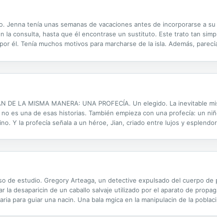
do. Jenna tenía unas semanas de vacaciones antes de incorporarse a su
en la consulta, hasta que él encontrase un sustituto. Este trato tan si
por él. Tenía muchos motivos para marcharse de la isla. Además, parec
 esperándola. Pero el calor de su boca cuando la besaba la impulsaba a 
LA MISMA MANERA: UNA PROFECÍA. Un elegido. La inevitable misión d
 no es una de esas historias. También empieza con una profecía: un niño
reino. Y la profecía señala a un héroe, Jian, criado entre lujos y esplen
storia da su primer giro: la profecía estaba equivocada. A...
o de estudio. Gregory Arteaga, un detective expulsado del cuerpo de 
gar la desaparicin de un caballo salvaje utilizado por el aparato de pro
saria para guiar una nacin. Una bala mgica en la manipulacin de la pobla
bsurdas, inslitas, descubriendo un lugar especial. Una tierra de gracia 