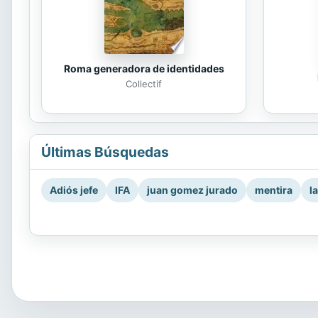
Roma generadora de identidades
Collectif
Últimas Búsquedas
Adiós jefe
IFA
juan gomez jurado
mentira
l