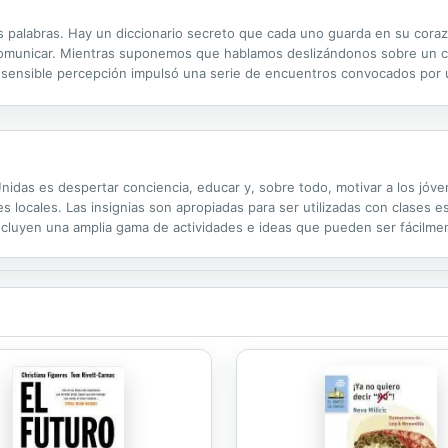
palabras. Hay un diccionario secreto que cada uno guarda en su coraz
de comunicar. Mientras suponemos que hablamos deslizándonos sobre un
 sensible percepción impulsó una serie de encuentros convocados por u
tar lo que esa palabra significaba para ellas. La experiencia resultó de u
 Unidas es despertar conciencia, educar y, sobre todo, motivar a los jó
locales. Las insignias son apropiadas para ser utilizadas con clases e
cluyen una amplia gama de actividades e ideas que pueden ser fácilmen
s. Insignias adicionales están disponibles o se están desarrollando sobre