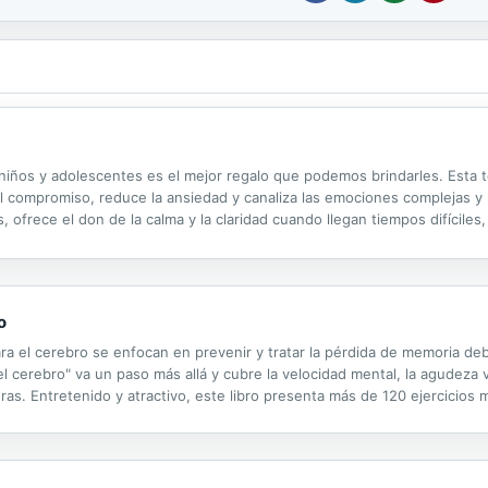
niños y adolescentes es el mejor regalo que podemos brindarles. Esta té
 el compromiso, reduce la ansiedad y canaliza las emociones complejas y 
frece el don de la calma y la claridad cuando llegan tiempos difíciles
a nuestros hijos. Mindfulness para padres e hijos es la guía definitiva p
o
 para el cerebro se enfocan en prevenir y tratar la pérdida de memoria d
 el cerebro" va un paso más allá y cubre la velocidad mental, la agudeza 
oras. Entretenido y atractivo, este libro presenta más de 120 ejercicios
 cerebro y la dieta, también se incorpora un capítulo ...