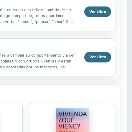
ón, como un eco feliz o sombrío de un
Ver Libro
 código compartido, todos guardamos
n verbo: “comer”, “pensar”, “amar”. Se
na...
venes a cambiar su comportamiento y a ser
Ver Libro
scolares y con grupos juveniles y están
te adaptadas por los maestros, los
 varios otros ...