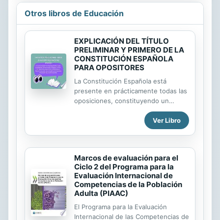
Otros libros de Educación
EXPLICACIÓN DEL TÍTULO
PRELIMINAR Y PRIMERO DE LA
CONSTITUCIÓN ESPAÑOLA
PARA OPOSITORES
La Constitución Española está
presente en prácticamente todas las
oposiciones, constituyendo un
documento de gran valor e
Ver Libro
importancia. Al tener una extensión
considerable, muchas veces supone
un problema para los opositores. Se
ven abrumados ante la idea de
Marcos de evaluación para el
memorizar tantos títulos y capítulos.
Ciclo 2 del Programa para la
Por eso, cualquier opositor tiene que
Evaluación Internacional de
aprender cómo estudiar la
Competencias de la Población
Constitución Española para
Adulta (PIAAC)
oposiciones. Ante el actual panorama
El Programa para la Evaluación
laboral, ser funcionario se ha
Internacional de las Competencias de
convertido en la meta de muchos.