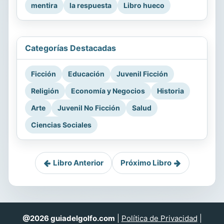
mentira
la respuesta
Libro hueco
Categorías Destacadas
Ficción
Educación
Juvenil Ficción
Religión
Economía y Negocios
Historia
Arte
Juvenil No Ficción
Salud
Ciencias Sociales
Libro Anterior
Próximo Libro
@2026 guiadelgolfo.com
|
Política de Privacidad
|