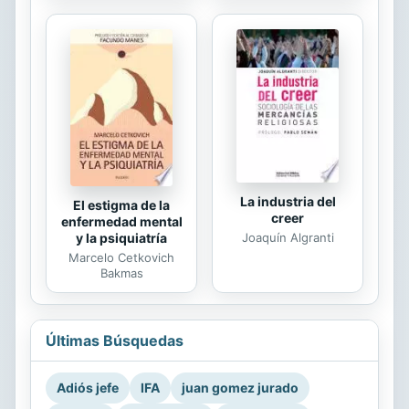
La industria del
El estigma de la
creer
enfermedad mental
Joaquín Algranti
y la psiquiatría
Marcelo Cetkovich
Bakmas
Últimas Búsquedas
Adiós jefe
IFA
juan gomez jurado