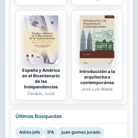
España y América
Introducción a la
en el Bicentenario
arquitectura
de las
contemporánea
Independencias
José Luis Madia
Casajús, Lucía
Últimas Búsquedas
Adiós jefe
IFA
juan gomez jurado