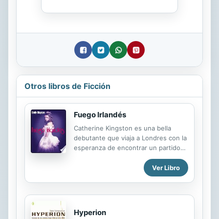
Otros libros de Ficción
Fuego Irlandés
Catherine Kingston es una bella
debutante que viaja a Londres con la
esperanza de encontrar un partido
conveniente pues su familia está
arruinada y el tiempo se acaba,
Ver Libro
necesita un marido rico con cierto
apremio. Acaba de recibir un
ultimátum: o se casa esa temporada
o sus padres deberán vender la
Hyperion
mansión de Grace Manor en