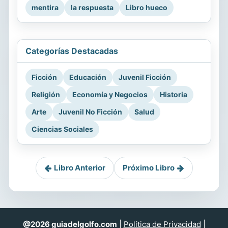
mentira
la respuesta
Libro hueco
Categorías Destacadas
Ficción
Educación
Juvenil Ficción
Religión
Economía y Negocios
Historia
Arte
Juvenil No Ficción
Salud
Ciencias Sociales
Libro Anterior
Próximo Libro
@2026 guiadelgolfo.com
|
Política de Privacidad
|