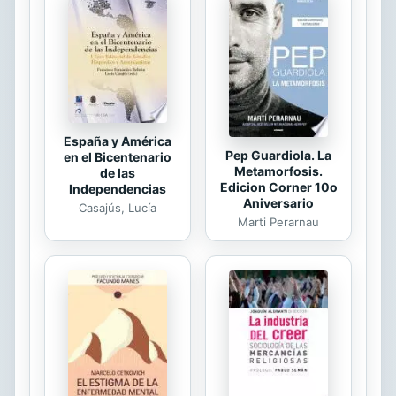
fotografías, al igual que las técnicas
básicas presentadas en la
introducción, para que cada pieza
conseguida sea única, por la
acertada combinación de lo estético
y lo...
España y América
Pep Guardiola. La
en el Bicentenario
Metamorfosis.
de las
Edicion Corner 10o
Independencias
Aniversario
Casajús, Lucía
Marti Perarnau