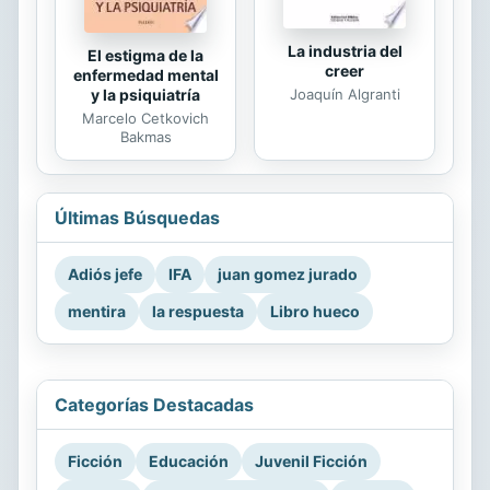
La industria del
El estigma de la
creer
enfermedad mental
Joaquín Algranti
y la psiquiatría
Marcelo Cetkovich
Bakmas
Últimas Búsquedas
Adiós jefe
IFA
juan gomez jurado
mentira
la respuesta
Libro hueco
Categorías Destacadas
Ficción
Educación
Juvenil Ficción