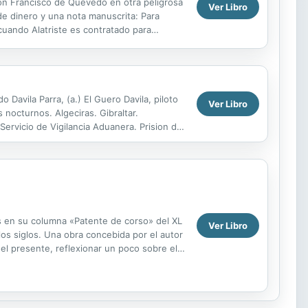
don Francisco de Quevedo en otra peligrosa
Ver Libro
de dinero y una nota manuscrita: Para
cuando Alatriste es contratado para
igas y...
Davila Parra, (a.) El Guero Davila, piloto
Ver Libro
s nocturnos. Algeciras. Gibraltar.
Servicio de Vigilancia Aduanera. Prision de
s en su columna «Patente de corso» del XL
Ver Libro
los siglos. Una obra concebida por el autor
 el presente, reflexionar un poco sobre ello