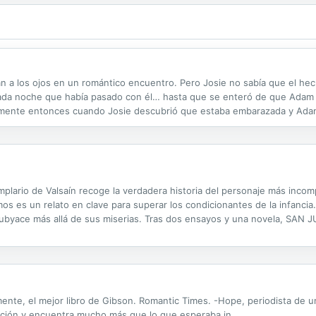
 a los ojos en un romántico encuentro. Pero Josie no sabía que el he
ada noche que había pasado con él… hasta que se enteró de que Adam e
samente entonces cuando Josie descubrió que estaba embarazada y Adam 
mplario de Valsaín recoge la verdadera historia del personaje más inco
os es un relato en clave para superar los condicionantes de la infancia.
subyace más allá de sus miserias. Tras dos ensayos y una novela, S
UMOR, la autora vuelve a la narrativa con tres relatos en que se com
ente, el mejor libro de Gibson. Romantic Times. -Hope, periodista de u
ación y encuentra mucho más que lo que esperaba in