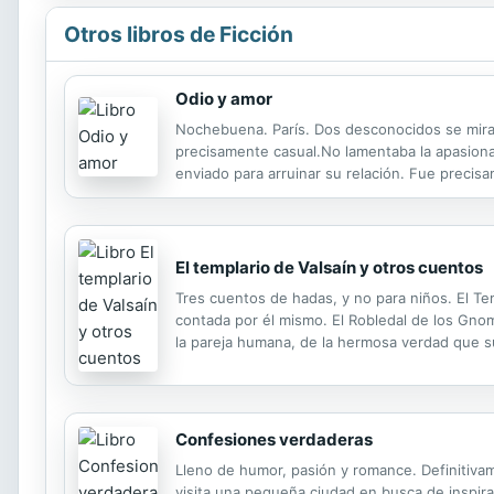
Otros libros de Ficción
Odio y amor
Nochebuena. París. Dos desconocidos se miran
precisamente casual.No lamentaba la apasion
enviado para arruinar su relación. Fue preci
se casaran…
El templario de Valsaín y otros cuentos
Tres cuentos de hadas, y no para niños. El Te
contada por él mismo. El Robledal de los Gnom
la pareja humana, de la hermosa verdad que 
LOS TEMAS y VERDAD, BELLEZA Y SENTIDO DEL H
Confesiones verdaderas
Lleno de humor, pasión y romance. Definitivam
visita una pequeña ciudad en busca de inspir