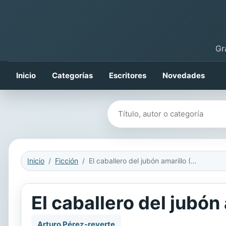
Gr
Inicio
Categorías
Escritores
Novedades
Buscar libros
Inicio
Ficción
El caballero del jubón amarillo (Las aventuras del capitán Alatriste 5)
El caballero del jubón
Arturo Pérez-reverte