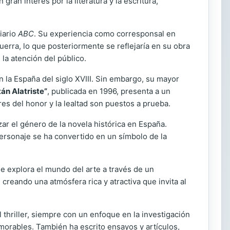
an interés por la literatura y la escritura,
iario
ABC
. Su experiencia como corresponsal en
uerra, lo que posteriormente se reflejaría en su obra
 la atención del público.
n la España del siglo XVIII. Sin embargo, su mayor
tán Alatriste”
, publicada en 1996, presenta a un
res del honor y la lealtad son puestos a prueba.
zar el género de la novela histórica en España.
personaje se ha convertido en un símbolo de la
que explora el mundo del arte a través de un
reando una atmósfera rica y atractiva que invita al
l thriller, siempre con un enfoque en la investigación
memorables. También ha escrito ensayos y artículos,