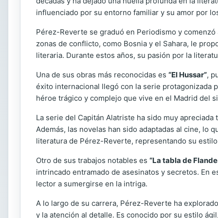
décadas y ha dejado una huella profunda en la litera
influenciado por su entorno familiar y su amor por los
Pérez-Reverte se graduó en Periodismo y comenzó a 
zonas de conflicto, como Bosnia y el Sahara, le prop
literaria. Durante estos años, su pasión por la liter
Una de sus obras más reconocidas es
“El Hussar”
, p
éxito internacional llegó con la serie protagonizada p
héroe trágico y complejo que vive en el Madrid del si
La serie del Capitán Alatriste ha sido muy apreciada 
Además, las novelas han sido adaptadas al cine, lo q
literatura de Pérez-Reverte, representando su estilo 
Otro de sus trabajos notables es
“La tabla de Flande
intrincado entramado de asesinatos y secretos. En es
lector a sumergirse en la intriga.
A lo largo de su carrera, Pérez-Reverte ha explorado 
y la atención al detalle. Es conocido por su estilo á