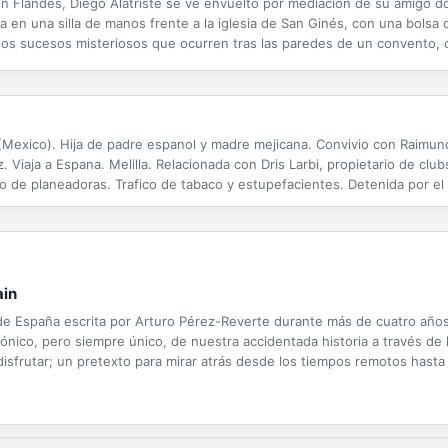
 en Flandes, Diego Alatriste se ve envuelto por mediación de su amigo 
 en una silla de manos frente a la iglesia de San Ginés, con una bolsa 
 los sucesos misteriosos que ocurren tras las paredes de un convento, 
oso y fascinante Madrid de Felipe IV, entre lances, tabernas, garitos, intr
 (Mexico). Hija de padre espanol y madre mejicana. Convivio con Raimundo 
. Viaja a Espana. Melilla. Relacionada con Dris Larbi, propietario de club
o de planeadoras. Trafico de tabaco y estupefacientes. Detenida por el 
ain
 de España escrita por Arturo Pérez-Reverte durante más de cuatro año
ónico, pero siempre único, de nuestra accidentada historia a través de 
 disfrutar; un pretexto para mirar atrás desde los tiempos remotos hasta
doxa.» A lo largo de los 91 capítulos más el epílogo de...