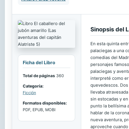
Sinopsis del L
En esta quinta entr
palaciegas a una co
comedias del Madri
Ficha del Libro
personajes famosos
palaciegas y avent
Total de páginas
360
interpreté como era
quevedescos. Dos a
Categoría:
llevaba atravesada
Ficción
sin estocadas y en 
Formatos disponibles:
punto la bellísima 
PDF, EPUB, MOBI
hablar de la corona
nueva aventura, pr
aproveche cuando h