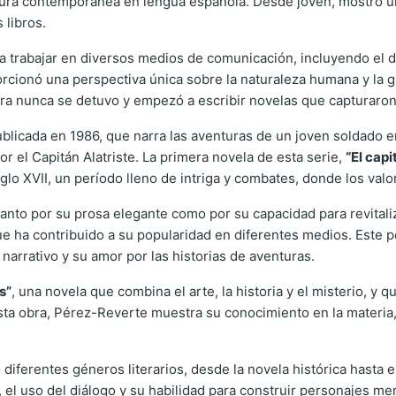
tura contemporánea en lengua española. Desde joven, mostró un gr
 libros.
trabajar en diversos medios de comunicación, incluyendo el d
orcionó una perspectiva única sobre la naturaleza humana y la g
atura nunca se detuvo y empezó a escribir novelas que capturaron
ublicada en 1986, que narra las aventuras de un joven soldado e
or el Capitán Alatriste. La primera novela de esta serie,
“El capi
glo XVII, un período lleno de intriga y combates, donde los valo
tanto por su prosa elegante como por su capacidad para revitali
ue ha contribuido a su popularidad en diferentes medios. Este 
narrativo y su amor por las historias de aventuras.
s”
, una novela que combina el arte, la historia y el misterio, y 
ta obra, Pérez-Reverte muestra su conocimiento en la materia, c
diferentes géneros literarios, desde la novela histórica hasta e
gil, el uso del diálogo y su habilidad para construir personajes 