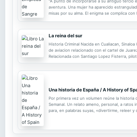
"A punto de incorporarse a su antiguo tercio
aventura. Una mujer ha aparecido estrangulada
misas por su alma. El enigma se complica con
rescatar de allí a una joven novicia. En el azar
La reina del sur
Historia Criminal Nacida en Cualiacan, Sinaloa
de aviacion relacionado con el cartel de Juarez
Relacionada con Santiago Lopez Fisterra, pilot
El Puerto de Santa Maria.
Una historia de España / A History of Sp
Por primera vez un volumen reúne la historia
Semanal. Un relato ameno, personal, a ratos ir
para, en palabras suyas, «divertirme, releer y
y contarlo por escrito de una manera poco orto