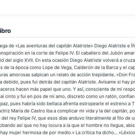
ibro
ega de «Las aventuras del capitán Alatriste» Diego Alatriste e Í
nspiración en la corte de Felipe IV. El caballero del Jubón amar
d del siglo XVII. En esta ocasión Diego Alatriste volverá a cruz
 de la época como Lope de Vega, Calderón de la Barca y el capi
uras amorosas salpican un relato de acción trepidante. «Don F
 debido, pues fui detrás del capitán Alatriste. Avísame si hay p
ceros hacen más papel que uno. Y así, consciente de mi respo
 al cinto y fui en pos de mi amo, discreto como un ratón, confi
paz, pues habría sido bellaca afrenta estropearle el estreno a 
actriz María de Castro iba a complicar mi vida y la del capitán,
 del rey Felipe IV, que esos días anduvo literalmente al filo d
obando así que no hay locura a la que el hombre no llegue, abis
ay mujer hermosa de por medio.» La crítica ha dicho... «Léxico