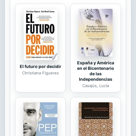
aprendido, a saber, conocimientos e
instrumentaciones. La tesis basal
que en él se defiende apunta al
carácter sistémico y, por ende,
imprescindiblemente jerárquico, que
ha de permear la elaboración de las
estructuras psíquicas cognitivas...
España y América
El futuro por decidir
en el Bicentenario
Christiana Figueres
de las
Independencias
Casajús, Lucía