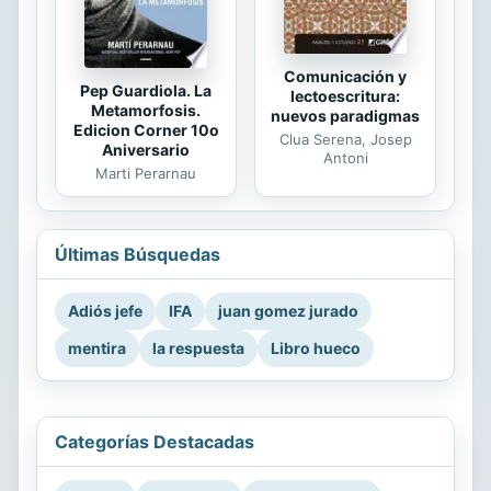
Comunicación y
Pep Guardiola. La
lectoescritura:
Metamorfosis.
nuevos paradigmas
Edicion Corner 10o
Clua Serena, Josep
Aniversario
Antoni
Marti Perarnau
Últimas Búsquedas
Adiós jefe
IFA
juan gomez jurado
mentira
la respuesta
Libro hueco
Categorías Destacadas