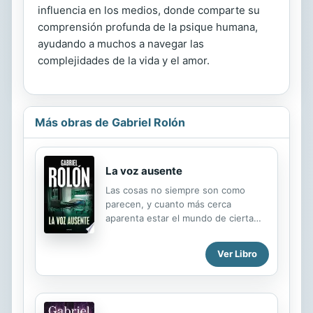
influencia en los medios, donde comparte su
comprensión profunda de la psique humana,
ayudando a muchos a navegar las
complejidades de la vida y el amor.
Más obras de Gabriel Rolón
La voz ausente
Las cosas no siempre son como
parecen, y cuanto más cerca
aparenta estar el mundo de cierta
calma, mayor suele ser la tormenta
que se gesta en lo inespe - rado. Un
Ver Libro
rayo acaba en segundos con la
ensoñación de Pablo Rouviot
después de disfrutar de un concierto
de violín de una de sus pacientes: su