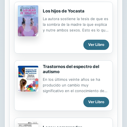
inédito hasta ese momento entre el
Psicoanálisis y un público lector cada
Los hijos de Yocasta
vez más numeroso. Y no era para
La autora sostiene la tesis de que es
menos. En ese camino que el libro
la sombra de la madre la que explica
proponía –propone–, en ese tránsito
y nutre ambos sexos. Esto es lo que
desde el...
provoca graves conflictos entre
hombres y mujeres. y Para escapar a
Ver Libro
la maldici n del or culo hay que crear
otro tipo de familia, de educaci n, de
divisi n del trabajo entre hombre y
mujer.
Trastornos del espectro del
autismo
En los últimos veinte años se ha
producido un cambio muy
significativo en el conocimiento de
los trastornos del espectro del
Ver Libro
autismo. Han pasado de
considerarse una enfermedad rara a
considerarse el trastorno del
neurodesarrollo más común debido a
su alta prevalencia. El incremento del