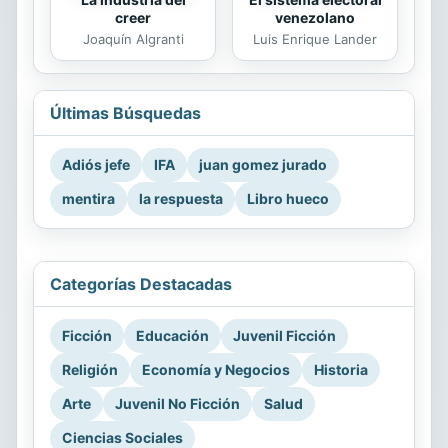
creer
venezolano
Joaquín Algranti
Luis Enrique Lander
Últimas Búsquedas
Adiós jefe
IFA
juan gomez jurado
mentira
la respuesta
Libro hueco
Categorías Destacadas
Ficción
Educación
Juvenil Ficción
Religión
Economía y Negocios
Historia
Arte
Juvenil No Ficción
Salud
Ciencias Sociales