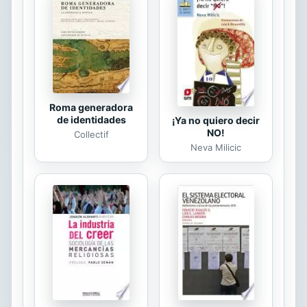
incompatible la continuïtat de la vida
de les comunitats que han habitat
els indrets secularment. S’hi posa de
manifest també una visió crítica
sobre el poder efectiu que...
Roma generadora
de identidades
¡Ya no quiero decir
NO!
Collectif
Neva Milicic