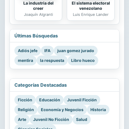
La industria del
El sistema electoral
creer
venezolano
Joaquín Algranti
Luis Enrique Lander
Últimas Búsquedas
Adiós jefe
IFA
juan gomez jurado
mentira
la respuesta
Libro hueco
Categorías Destacadas
Ficción
Educación
Juvenil Ficción
Religión
Economía y Negocios
Historia
Arte
Juvenil No Ficción
Salud