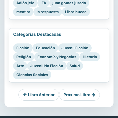
Adiós jefe
IFA
juan gomez jurado
mentira
la respuesta
Libro hueco
Categorías Destacadas
Ficción
Educación
Juvenil Ficción
Religión
Economía y Negocios
Historia
Arte
Juvenil No Ficción
Salud
Ciencias Sociales
Libro Anterior
Próximo Libro