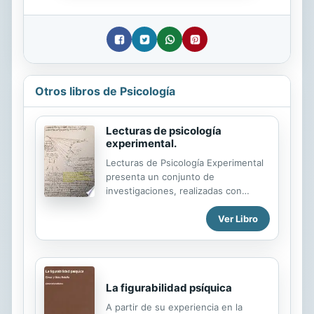
Otros libros de Psicología
Lecturas de psicología
experimental.
Lecturas de Psicología Experimental
presenta un conjunto de
investigaciones, realizadas con
metodología experimental, sobre los
Ver Libro
principales procesos psicológicos
básicos (memoria, atención,
percepción, aprendizaje,
pensamiento y lenguaje, y
neuropsicología cognitiva). El libro se
La figurabilidad psíquica
gestó con la idea de ampliar y reunir,
en formato de capítulo breve,
A partir de su experiencia en la