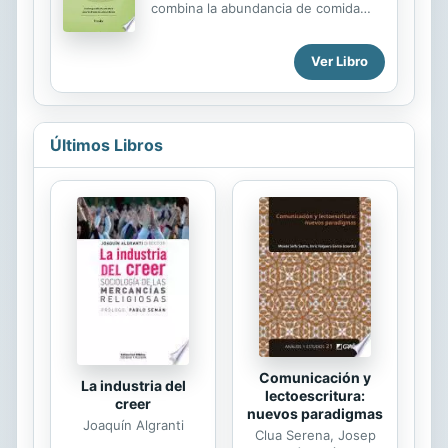
combina la abundancia de comida
cómo conseguir que hagan lo que
con los modelos de delgadez
quieres. Manipulación es la guía
excesiva. Asimismo, da miedo:
definitiva sobre cómo analizar y
Ver Libro
quienes la padecen, o pueden llegar
comprender a las personas. Te
a padecerla, perciben la patología
enseñará...
como una virtud y no como un
trastorno, llegando a "amar" esta
Últimos Libros
peligrosa enfermedad. Además, para
los médicos y los terapeutas esta
patología resulta especialmente
difícil de tratar porque no todos los
pacientes anoréxicos presentan los
mismos síntomas, dando lugar a
terapias muchas veces inadecuadas,
cuando no contraproducentes. No
obstante, un rayo de luz se...
Comunicación y
La industria del
lectoescritura:
creer
nuevos paradigmas
Joaquín Algranti
Clua Serena, Josep