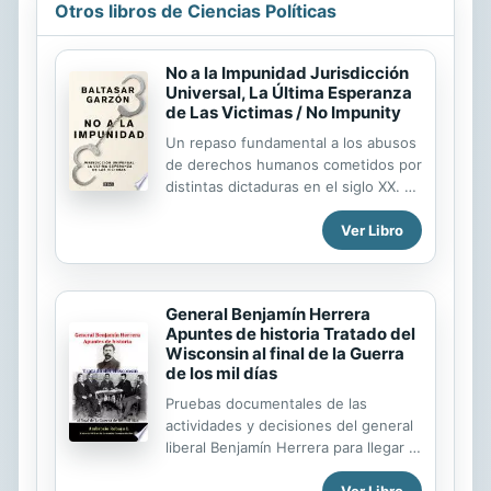
Otros libros de Ciencias Políticas
No a la Impunidad Jurisdicción
Universal, La Última Esperanza
de Las Victimas / No Impunity
Un repaso fundamental a los abusos
de derechos humanos cometidos por
distintas dictaduras en el siglo XX. El
caso que dio fama internacional al
Ver Libro
juez Garzón fue la acusación contra
Pinochet y el que acabó con su
carrera fue el de las víctimas del
franquismo. Entremedias, trató
General Benjamín Herrera
muchos otros casos en una
Apuntes de historia Tratado del
encendida lucha contra la impunidad
Wisconsin al final de la Guerra
de los poderosos. En este libro,
de los mil días
Baltasar Garzón repasa todas sus
Pruebas documentales de las
actuaciones y aquellos casos
actividades y decisiones del general
flagrantes en que le hubiera gustado
liberal Benjamín Herrera para llegar a
actuar pero no pudo. ENGLISH
la firma de paz en el tratado de
DESCRIPTION An essential review of
Ver Libro