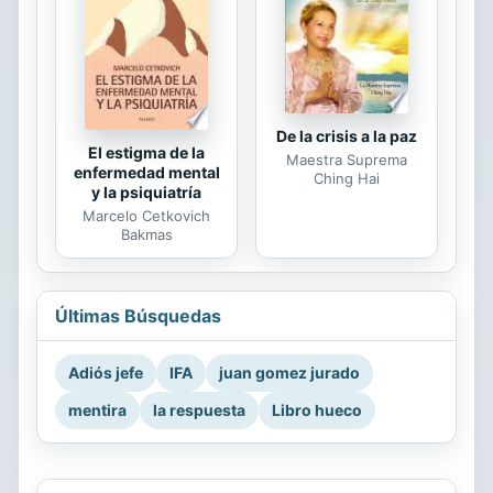
De la crisis a la paz
El estigma de la
Maestra Suprema
enfermedad mental
Ching Hai
y la psiquiatría
Marcelo Cetkovich
Bakmas
Últimas Búsquedas
Adiós jefe
IFA
juan gomez jurado
mentira
la respuesta
Libro hueco