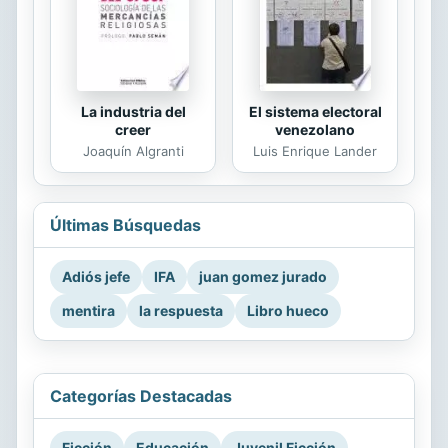
La industria del
El sistema electoral
creer
venezolano
Joaquín Algranti
Luis Enrique Lander
Últimas Búsquedas
Adiós jefe
IFA
juan gomez jurado
mentira
la respuesta
Libro hueco
Categorías Destacadas
Ficción
Educación
Juvenil Ficción