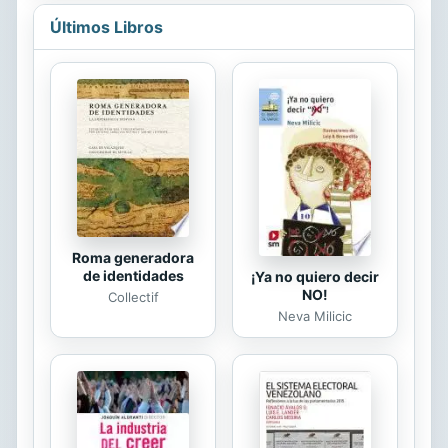
their success rests upon a& cast of
Últimos Libros
unlikely characters, including the
legendary Robin Hood.
Roma generadora
de identidades
¡Ya no quiero decir
NO!
Collectif
Neva Milicic