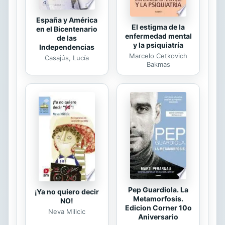
España y América
El estigma de la
en el Bicentenario
enfermedad mental
de las
y la psiquiatría
Independencias
Marcelo Cetkovich
Casajús, Lucía
Bakmas
Pep Guardiola. La
¡Ya no quiero decir
Metamorfosis.
NO!
Edicion Corner 10o
Neva Milicic
Aniversario