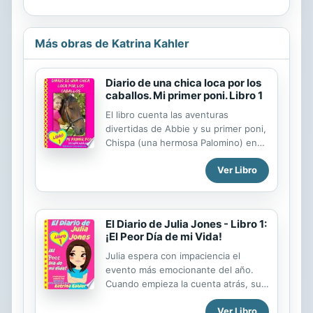
Más obras de Katrina Kahler
Diario de una chica loca por los
caballos. Mi primer poni. Libro 1
El libro cuenta las aventuras
divertidas de Abbie y su primer poni,
Chispa (una hermosa Palomino) en
su diario. Sí, ella es una chica loca
Ver Libro
por los caballos y tiene a su primer
poni con quien comparte sus días en
su propiedad rural, tiene algunas
amigas que comparten el gusto por
El Diario de Julia Jones - Libro 1:
los caballos Abbie ama a su poni y...
¡El Peor Día de mi Vida!
todos sus sueños se harán realidad
...
Julia espera con impaciencia el
evento más emocionante del año.
Cuando empieza la cuenta atrás, su
mundo se llena con nuevas
Ver Libro
amistades y sorpresas,