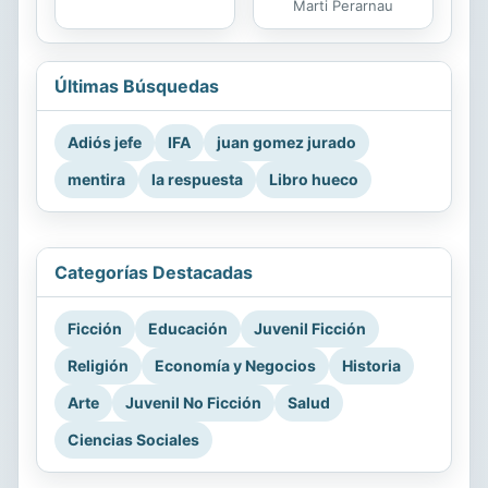
Marti Perarnau
Últimas Búsquedas
Adiós jefe
IFA
juan gomez jurado
mentira
la respuesta
Libro hueco
Categorías Destacadas
Ficción
Educación
Juvenil Ficción
Religión
Economía y Negocios
Historia
Arte
Juvenil No Ficción
Salud
Ciencias Sociales