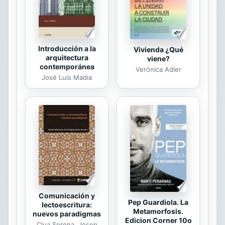
y proezas que lo...
Introducción a la
Vivienda ¿Qué
arquitectura
viene?
contemporánea
Verónica Adler
José Luis Madia
Comunicación y
Pep Guardiola. La
lectoescritura:
Metamorfosis.
nuevos paradigmas
Edicion Corner 10o
Clua Serena, Josep