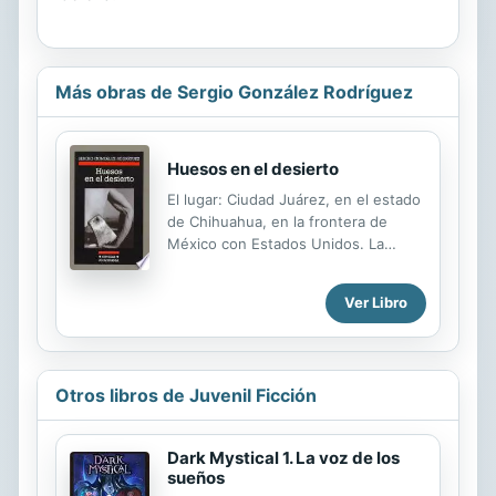
Más obras de Sergio González Rodríguez
Huesos en el desierto
El lugar: Ciudad Juárez, en el estado
de Chihuahua, en la frontera de
México con Estados Unidos. La
historia: una ola de crímenes
brutales absolutamente real. Esta
Ver Libro
crónica periodística indaga en los
bárbaros asesinatos en serie
cometidos en esa zona y rep
Otros libros de Juvenil Ficción
Dark Mystical 1. La voz de los
sueños