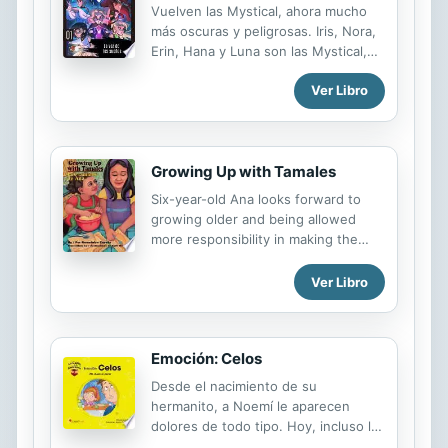
Vuelven las Mystical, ahora mucho
más oscuras y peligrosas. Iris, Nora,
Erin, Hana y Luna son las Mystical,
las encargadas de protegernos de
Ver Libro
Umbria, el mundo del Caos, donde
habitan los monstruos, las leyendas,
las pesadillas, los miedos hechos
sombra. Uno de ellos quiere tentar a
Growing Up with Tamales
Luna. Otro quiere vengarse de Erin.
Y todos ellos quieren poder, y harán
Six-year-old Ana looks forward to
cualquier cosa por conseguirlo.
growing older and being allowed
Incluye un póster de las Mystical de
more responsibility in making the
regalo.
tamales for the family's Christmas
celebrations.
Ver Libro
Emoción: Celos
Desde el nacimiento de su
hermanito, a Noemí le aparecen
dolores de todo tipo. Hoy, incluso le
duele ¡la peca! ¿Cómo se las