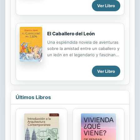
Ver Libro
ingeniará papá para curarle a su
pequeña el «dolor de peca»?
El Caballero del León
Una espléndida novela de aventuras
sobre la amistad entre un caballero y
un león en el legendario y fascinante
mundo del rey Arturo. Yvain es un
caballero joven y fuerte, ¡el mejor de
Ver Libro
los mejores! De la manera más
inesperada, conquista el corazón de
la hermosa Laudina y se convierte en
el señor del País de al Lado; parece
Últimos Libros
que ya lo ha conseguido todo y que
podría ser feliz para siempre... Pero
Yvain es inquieto, está ávido de
aventuras y quiere descubrir qué hay
más allá del mundo que conoce.
Entonces decide dejarlo todo para
emprender un viaje lleno de peligros