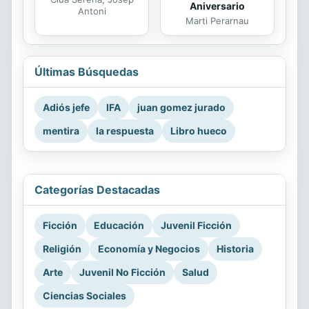
Aniversario
Antoni
Marti Perarnau
Últimas Búsquedas
Adiós jefe
IFA
juan gomez jurado
mentira
la respuesta
Libro hueco
Categorías Destacadas
Ficción
Educación
Juvenil Ficción
Religión
Economía y Negocios
Historia
Arte
Juvenil No Ficción
Salud
Ciencias Sociales