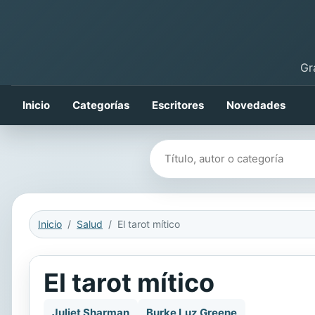
Gr
Inicio
Categorías
Escritores
Novedades
Buscar libros
Inicio
Salud
El tarot mítico
El tarot mítico
Juliet Sharman
Burke Luz Greene