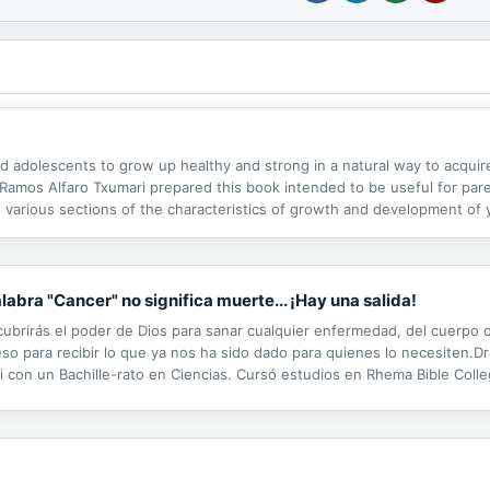
nd adolescents to grow up healthy and strong in a natural way to acquire
Ramos Alfaro Txumari prepared this book intended to be useful for paren
in various sections of the characteristics of growth and development of
ance of vaccines, basic care for a sick child, a medical dictionary and..
abra "Cancer" no significa muerte... ¡Hay una salida!
scubrirás el poder de Dios para sanar cualquier enfermedad, del cuerpo o
eso para recibir lo que ya nos ha sido dado para quienes lo necesiten
 con un Bachille-rato en Ciencias. Cursó estudios en Rhema Bible Colle
hy, a través de Logos University en Jack-sonville, Florida.Fue Directora.