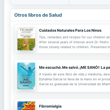
Otros libros de Salud
Cuidados Naturales Para Los Ninos
Tips, remedies and recipes for our children a
After several years of intense work Dr. Pedro 
those closely related to children. Presented 
at home or in an urban environment, the import
Me escuchó. Me salvó. ¡ME SANÓ!: La pal
A través de este libro de vida y medicina, de
Dyhalma García te lleva de la mano en el proc
García es graduada de la Universidad de Miami
y Doctorados en Ministry y Religious Philoso-p
Fibromialgia