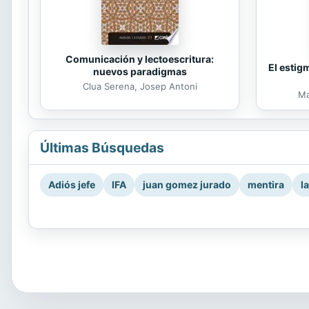
Comunicación y lectoescritura:
El estig
nuevos paradigmas
Clua Serena, Josep Antoni
Ma
Últimas Búsquedas
Adiós jefe
IFA
juan gomez jurado
mentira
l