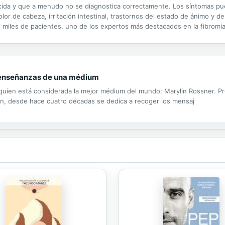
cida y que a menudo no se diagnostica correctamente. Los síntomas pu
olor de cabeza, irritación intestinal, trastornos del estado de ánimo y
on miles de pacientes, uno de los expertos más destacados en la fibrom
cómo puede tratarse. Como paciente que ha sufrido dolor crónico, y como
? : enseñanzas de una médium
 quien está considerada la mejor médium del mundo: Marylin Rossner. Pr
ón, desde hace cuatro décadas se dedica a recoger los mensaj