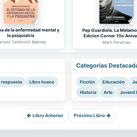
ma de la enfermedad mental y
Pep Guardiola. La Metamo
la psiquiatría
Edicion Corner 10o Anive
rcelo Cetkovich Bakmas
Marti Perarnau
Categorías Destacad
a respuesta
Libro hueco
Ficción
Educación
Ju
Historia
Arte
Juvenil 
Libro Anterior
Próximo Libro