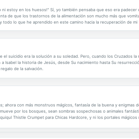
o ni estoy en los huesos!" Sí, yo también pensaba que eso era padecer u
cuenta de que los trastornos de la alimentación son mucho más que vomi
o y todo lo que he aprendido en este camino hacia la recuperación de mi v
 el suicidio era la solución a su soledad. Pero, cuando los Cruzados la 
 a Isabel la historia de Jesús, desde Su nacimiento hasta Su resurrecci
regalo de la salvación.
; ahora con más monstruos mágicos, fantasía de la buena y enigmas de mu
 mueve por los bosques, sean sombras sospechosas o animales fantástic
iqul Thistle Crumpet para Chicas Hardcore, y ni los portales mágicos 
.