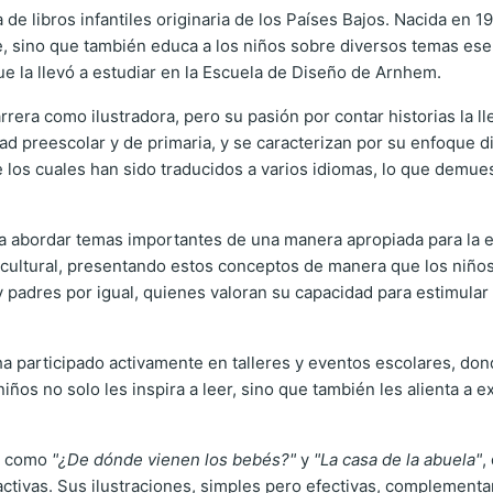
de libros infantiles originaria de los Países Bajos. Nacida en 1
ene, sino que también educa a los niños sobre diversos temas e
 que la llevó a estudiar en la Escuela de Diseño de Arnhem.
era como ilustradora, pero su pasión por contar historias la ll
d preescolar y de primaria, y se caracterizan por su enfoque di
 los cuales han sido traducidos a varios idiomas, lo que demues
a abordar temas importantes de una manera apropiada para la e
dad cultural, presentando estos conceptos de manera que los ni
 y padres por igual, quienes valoran su capacidad para estimu
 participado activamente en talleres y eventos escolares, dond
iños no solo les inspira a leer, sino que también les alienta a ex
os como
"¿De dónde vienen los bebés?"
y
"La casa de la abuela"
,
activas. Sus ilustraciones, simples pero efectivas, complement