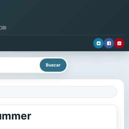
OBI
 summer