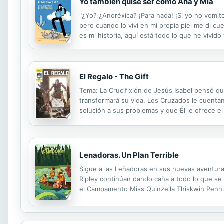
Yo también quise ser como Ana y Mia
"¿Yo? ¿Anoréxica? ¡Para nada! ¡Si yo no vomit
pero cuando lo viví en mi propia piel me di 
es mi historia, aquí está todo lo que he vivid
luz y ser feliz.
El Regalo - The Gift
Tema: La Crucifixión de Jesús Isabel pensó que
transformará su vida. Los Cruzados le cuentan
solución a sus problemas y que Él le ofrece el 
Lenadoras. Un Plan Terrible
Sigue a las Leñadoras en sus nuevas aventuras
Ripley continúan dando caña a todo lo que se
el Campamento Miss Quinzella Thiskwin Penniqu
sobrenaturales amedrentarán a las Leñadoras