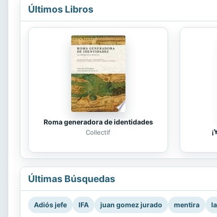
Últimos Libros
Roma generadora de identidades
¡
Collectif
Últimas Búsquedas
Adiós jefe
IFA
juan gomez jurado
mentira
l