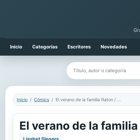
Gr
Inicio
Categorías
Escritores
Novedades
Buscar libros
Inicio
Cómics
El verano de la familia Raton / Mause Family's summer
El verano de la famil
Liesbet Slegers