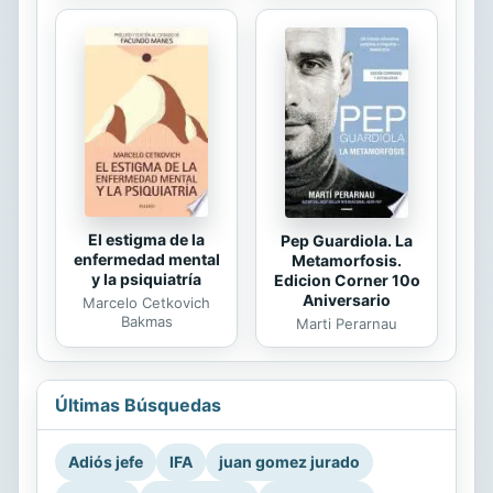
El estigma de la
Pep Guardiola. La
enfermedad mental
Metamorfosis.
y la psiquiatría
Edicion Corner 10o
Aniversario
Marcelo Cetkovich
Bakmas
Marti Perarnau
Últimas Búsquedas
Adiós jefe
IFA
juan gomez jurado