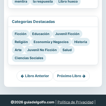
mentira
la respuesta
Libro hueco
Categorías Destacadas
Ficción
Educación
Juvenil Ficción
Religión
Economía y Negocios
Historia
Arte
Juvenil No Ficción
Salud
Ciencias Sociales
Libro Anterior
Próximo Libro
@2026 guiadelgolfo.com
|
Política de Privacidad
|