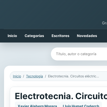
Gr
Inicio
Categorías
Escritores
Novedades
Buscar libros
Inicio
Tecnología
Electrotecnia. Circuitos eléctricos en alterna
Electrotecnia. Circuit
Xavier Alabern Morera
Lluís Humet Coderch