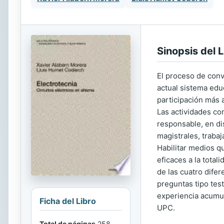
Sinopsis del L
El proceso de conv
actual sistema edu
participación más a
Las actividades c
responsable, en di
magistrales, trabaj
Habilitar medios q
eficaces a la total
de las cuatro dife
preguntas tipo test
experiencia acumul
Ficha del Libro
UPC.
Total de páginas
258