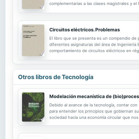
complementarias a las clases magistrales y el
responsable en distintos grupos de trabajo. En
Circuitos eléctricos. Problemas
El libro que se presenta es un compendio de pr
diferentes asignaturas del área de Ingeniería
comportamiento de circuitos eléctricos en rég
régimen permanente se ha llevado a cabo aplic
Otros libros de Tecnología
Modelación mecanística de (bio)proce
Debido al avance de la tecnología, contar con
para entender los principios que gobiernan s
sociedad hacia una economía circular que nos 
(bio)procesos, busca ser una herramienta que 