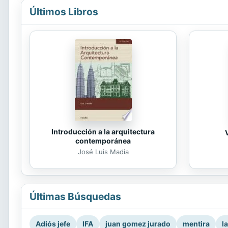
Últimos Libros
Introducción a la arquitectura
contemporánea
José Luis Madia
Últimas Búsquedas
Adiós jefe
IFA
juan gomez jurado
mentira
l