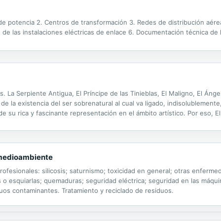
e potencia 2. Centros de transformación 3. Redes de distribución aérea
 de las instalaciones eléctricas de enlace 6. Documentación técnica de l
 La Serpiente Antigua, El Príncipe de las Tinieblas, El Maligno, El Ángel
e la existencia del ser sobrenatural al cual va ligado, indisolublemente
e su rica y fascinante representación en el ámbito artístico. Por eso, E
oterismo, antropología, satanismo o psicología, aunque tales materias es
 medioambiente
fesionales: silicosis; saturnismo; toxicidad en general; otras enferme
s o esquiarlas; quemaduras; seguridad eléctrica; seguridad en las máqu
uos contaminantes. Tratamiento y reciclado de residuos.