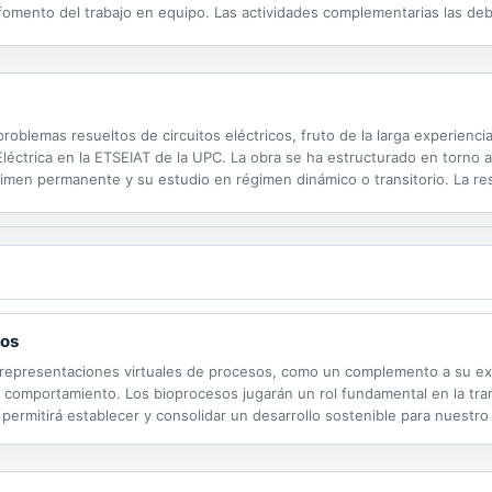
 fomento del trabajo en equipo. Las actividades complementarias las d
tre estas actividades, se incluyen seminarios para aclarar los concepto
oblemas resueltos de circuitos eléctricos, fruto de la larga experiencia
 Eléctrica en la ETSEIAT de la UPC. La obra se ha estructurado en torno
imen permanente y su estudio en régimen dinámico o transitorio. La reso
ando diversos métodos, lo que permite al lector un enriquecimiento...
sos
 representaciones virtuales de procesos, como un complemento a su exi
u comportamiento. Los bioprocesos jugarán un rol fundamental en la tra
permitirá establecer y consolidar un desarrollo sostenible para nuestro
apoye la toma de decisiones en relación al diseño, operación y optimiza