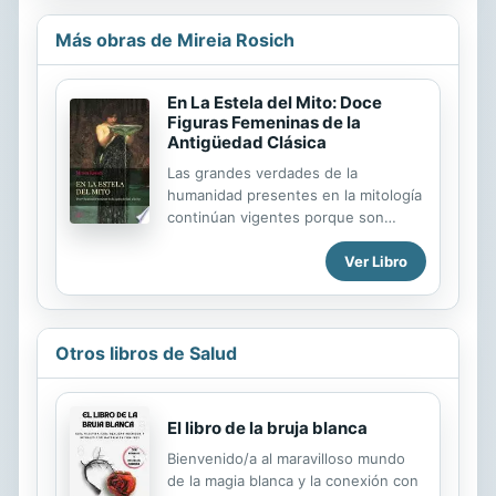
Más obras de Mireia Rosich
En La Estela del Mito: Doce
Figuras Femeninas de la
Antigüedad Clásica
Las grandes verdades de la
humanidad presentes en la mitología
continúan vigentes porque son
relatos que hablan a lo más profundo
Ver Libro
de nuestra psique. Aquello que
sucede en el mito nos pasa a
nosotros. Este libro explora de forma
original la resonancia que estas
historias milenarias tienen en la
Otros libros de Salud
actualidad. La autora nos invita a un
viaje apasionante alrededor de doce
figuras femeninas mortales, a través
El libro de la bruja blanca
de las cuales actúan las fuerzas
Bienvenido/a al maravilloso mundo
divinas, mostrándonos su
de la magia blanca y la conexión con
ambivalencia y sus contradicciones.