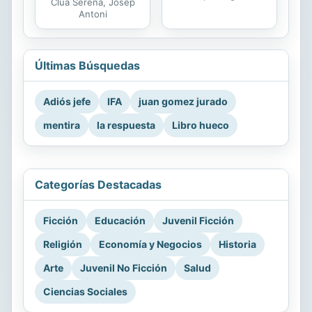
Clua Serena, Josep
Antoni
Últimas Búsquedas
Adiós jefe
IFA
juan gomez jurado
mentira
la respuesta
Libro hueco
Categorías Destacadas
Ficción
Educación
Juvenil Ficción
Religión
Economía y Negocios
Historia
Arte
Juvenil No Ficción
Salud
Ciencias Sociales