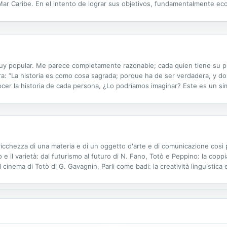
 Mar Caribe. En el intento de lograr sus objetivos, fundamentalmente e
manera lamentable en las profundidades de los mares. En Escape al Car
 muy popular. Me parece completamente razonable; cada quien tiene su pr
: “La historia es como cosa sagrada; porque ha de ser verdadera, y do
ocer la historia de cada persona, ¿Lo podríamos imaginar? Este es un si
tedes este sublime gozo, alegría y regocijo que me dio el amor que me br
icchezza di una materia e di un oggetto d'arte e di comunicazione così pa
ò e il varietà: dal futurismo al futuro di N. Fano, Totò e Peppino: la copp
l cinema di Totò di G. Gavagnin, Parli come badi: la creatività linguistica 
no contemporaneo di E. Radtke, Gioco verbale e...