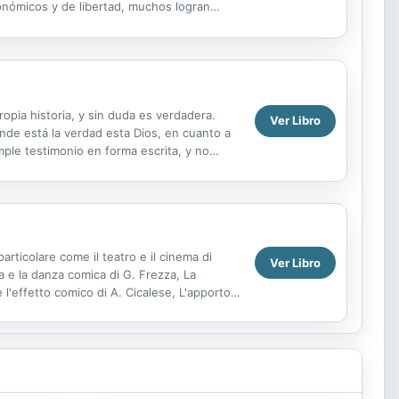
conómicos y de libertad, muchos logran
ibe, su autor y...
opia historia, y sin duda es verdadera.
Ver Libro
nde está la verdad esta Dios, en cuanto a
mple testimonio en forma escrita, y no
indó ...
rticolare come il teatro e il cinema di
Ver Libro
ia e la danza comica di G. Frezza, La
e l'effetto comico di A. Cicalese, L'apporto