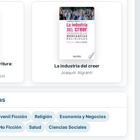
itura:
La industria del creer
s
Joaquín Algranti
oni
as
venil Ficción
Religión
Economía y Negocios
No Ficción
Salud
Ciencias Sociales