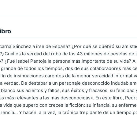
ibro
carna Sánchez a irse de España? ¿Por qué se quebró su amista
?¿Cuál es la verdad del robo de los 43 millones de pesetas de s
? ¿Fue Isabel Pantoja la persona más importante de su vida? A l
grande de todos los tiempos, dos de sus colaboradores más ce
infín de insinuaciones carentes de la menor veracidad informat
 la verdad. De destapar a un personaje desconocido indudableme
lanco sus aciertos y fallos, sus éxitos y fracasos, su felicidad
s más relevantes a las más desconocidas». En este libro, Pedr
a vida que superó con creces la ficción: su infancia, su enferm
rencia… Y hacen, a la vez, la crónica trepidante de un tiempo po