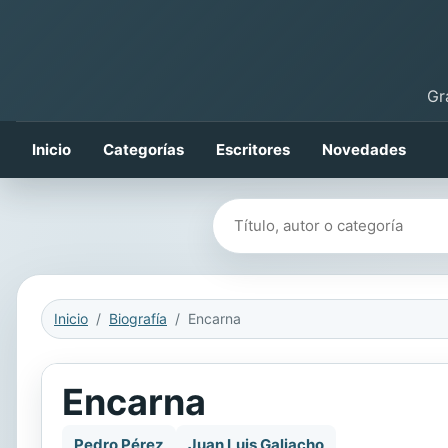
Gr
Inicio
Categorías
Escritores
Novedades
Buscar libros
Inicio
Biografía
Encarna
Encarna
Pedro Pérez
Juan Luis Galiacho