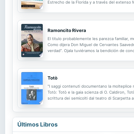
Estrecho de la Florida y a través del extenso
coronar, pero también muchos desaparecen de 
Ramoncito Rivera
El titulo probablemente les parezca familiar,
Como dijera Don Miguel de Cervantes Saavedra
verdad”. Ojala tuviéramos la bendición de con
tiene otra finalidad más que compartir con us
Totò
"I saggi contenuti documentano la molteplice r
Totò: Totò e la gaia scienza di O. Caldiron, Tot
scrittura dei semicolti dal teatro di Scarpetta a
linguistico di Totò alla formazione dell'italia
Últimos Libros