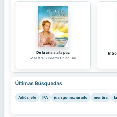
De la crisis a la paz
Intro
Maestra Suprema Ching Hai
Últimas Búsquedas
Adiós jefe
IFA
juan gomez jurado
mentira
l