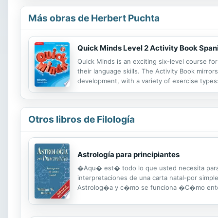
Más obras de Herbert Puchta
Quick Minds Level 2 Activity Book Spani
Quick Minds is an exciting six-level course fo
their language skills. The Activity Book mirror
development, with a variety of exercise types:
Review and Culture sections provide extra list
Otros libros de Filología
Astrología para principiantes
�Aqu� est� todo lo que usted necesita para in
interpretaciones de una carta natal-por sim
Astrolog�a y c�mo se funciona �C�mo entende
persona �C�mo interpretar una carta natal �U