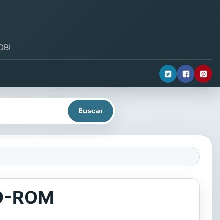
OBI
VD-ROM