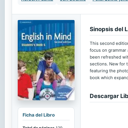
Sinopsis del L
This second editio
focus on grammar a
been refreshed with
sections. New for 
featuring the photo
book which expands
Descargar Li
Ficha del Libro
Total de páginas
129