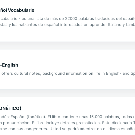
añol Vocabulario
cabulario - es una lista de más de 22000 palabras traducidas del español a
istas y los hablantes de español interesados en aprender Italiano y tamb
-English
so offers cultural notes, background information on life in English- and 
ONÉTICO)
ndés-Español (fonético). El libro contiene unas 15.000 palabras, todas e
pronunciación. El libro incluye detalles gramaticales. Este diccionario
se con sus congéneres. Usted se podrá adentrar en el idioma español s
tá concebido para aquellas personas que desconocen totalmente el...