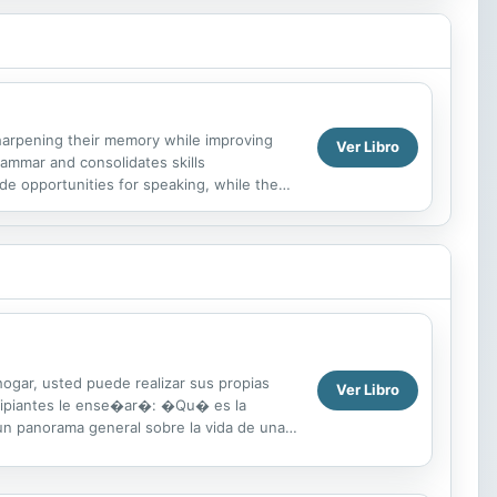
 sharpening their memory while improving
Ver Libro
grammar and consolidates skills
ide opportunities for speaking, while the
 speakers....
hogar, usted puede realizar sus propias
Ver Libro
ncipiantes le ense�ar�: �Qu� es la
n panorama general sobre la vida de una