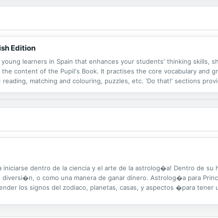
sh Edition
r young learners in Spain that enhances your students' thinking skills,
s the content of the Pupil's Book. It practises the core vocabulary and 
 reading, matching and colouring, puzzles, etc. 'Do that!' sections prov
ening practice and 'Get it right!' pages cover problem areas for Spanish
iciarse dentro de la ciencia y el arte de la astrolog�a! Dentro de su 
ple diversi�n, o como una manera de ganar dinero. Astrolog�a para Pri
r los signos del zodiaco, planetas, casas, y aspectos �para tener u
n panorama para calcular el tiempo y las t�cnicas de predicci�n ...