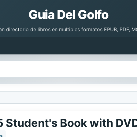
Guia Del Golfo
an directorio de libros en multiples formatos EPUB, PDF, M
l 5 Student's Book with D
es