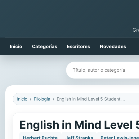
Gr
Inicio
Categorías
Escritores
Novedades
Buscar libros
Inicio
Filología
English in Mind Level 5 Student's Book with DVD-ROM
English in Mind Leve
Herbert Puchta
Jeff Stranks
Peter Lewis-jon