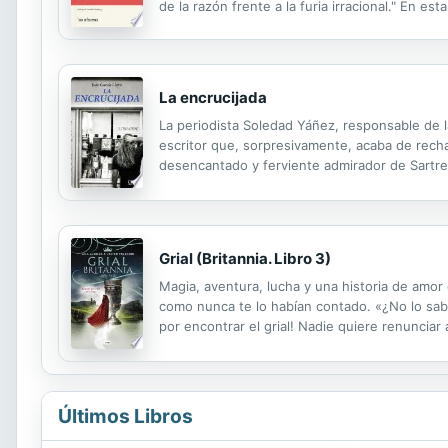
de la razón frente a la furia irracional." En 
terrible jornada que se saldó con la deportació
La encrucijada
La periodista Soledad Yáñez, responsable de la
escritor que, sorpresivamente, acaba de recha
desencantado y ferviente admirador de Sartre 
en los 80, ganó el premio Letras Hispanas con 
Grial (Britannia. Libro 3)
Magia, aventura, lucha y una historia de amor q
como nunca te lo habían contado. «¿No lo sab
por encontrar el grial! Nadie quiere renunciar 
ha salido en su busca!» El Grial amenaza el frág
Últimos Libros