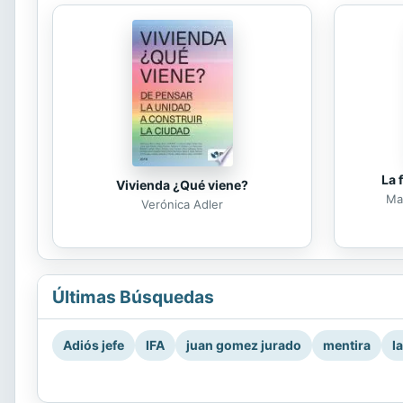
La 
Vivienda ¿Qué viene?
Mar
Verónica Adler
Últimas Búsquedas
Adiós jefe
IFA
juan gomez jurado
mentira
l