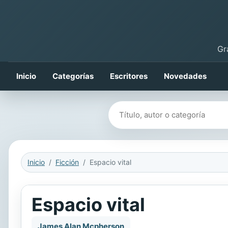
Gr
Inicio
Categorías
Escritores
Novedades
Buscar libros
Inicio
Ficción
Espacio vital
Espacio vital
James Alan Mcpherson