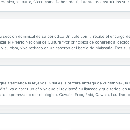
esta crónica, su autor, Giacomomo Debenedetti, intenta reconstruir los s
n de la práctica totalidad de los judíos del gueto de Roma en dirección..
 sección dominical de su periódico ́Un café con...` recibe el encargo d
zar el Premio Nacional de Cultura "Por principios de coherencia ideológ
y su obra, vive retirado en un caserón del barrio de Malasaña. Tras su 
́La alegría imparable`, en la que plasmaba sus experiencias en el...
ue trasciende la leyenda. Grial es la tercera entrega de «Britannia», la
éis? ¡Va a hacer un año ya que el rey lanzó su llamada y que todos los
a la esperanza de ser el elegido. Gawain, Erec, Enid, Gawain, Laudine, e
il equilibrio de Britannia, y el velo se puebla de...