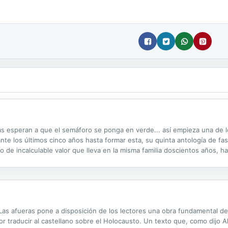
s esperan a que el semáforo se ponga en verde... así empieza una de l
nte los últimos cinco años hasta formar esta, su quinta antología de f
o de incalculable valor que lleva en la misma familia doscientos años, has
un petardo de navidad cambiará la vida de un joven para siempre... Desde
as afueras pone a disposición de los lectores una obra fundamental de la
traducir al castellano sobre el Holocausto. Un texto que, como dijo A