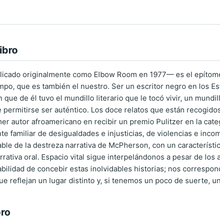
ibro
blicado originalmente como Elbow Room en 1977— es el epítome
iempo, que es también el nuestro. Ser un escritor negro en los 
que de él tuvo el mundillo literario que le tocó vivir, un mundi
e permitirse ser auténtico. Los doce relatos que están recogi
mer autor afroamericano en recibir un premio Pulitzer en la cate
 familiar de desigualdades e injusticias, de violencias e inco
able de la destreza narrativa de McPherson, con un caracterís
narrativa oral. Espacio vital sigue interpelándonos a pesar de 
bilidad de concebir estas inolvidables historias; nos correspond
e reflejan un lugar distinto y, si tenemos un poco de suerte, un
bro