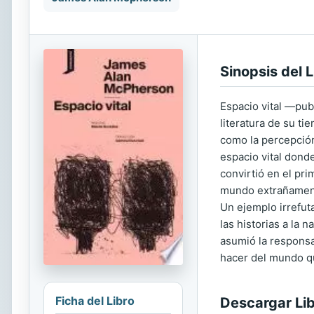
Sinopsis del L
Espacio vital —pu
literatura de su t
como la percepción 
espacio vital dond
convirtió en el pri
mundo extrañamente
Un ejemplo irrefut
las historias a la 
asumió la responsa
hacer del mundo qu
Ficha del Libro
Descargar Li