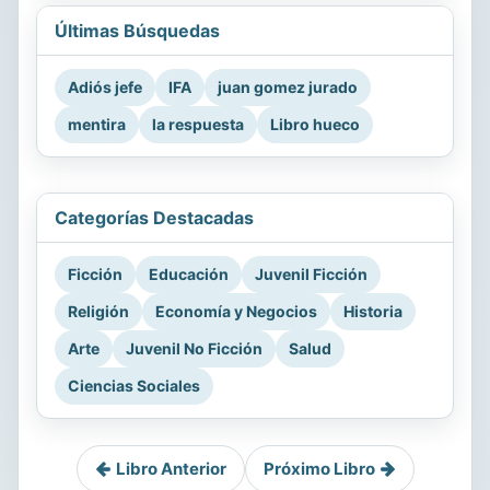
Últimas Búsquedas
Adiós jefe
IFA
juan gomez jurado
mentira
la respuesta
Libro hueco
Categorías Destacadas
Ficción
Educación
Juvenil Ficción
Religión
Economía y Negocios
Historia
Arte
Juvenil No Ficción
Salud
Ciencias Sociales
Libro Anterior
Próximo Libro