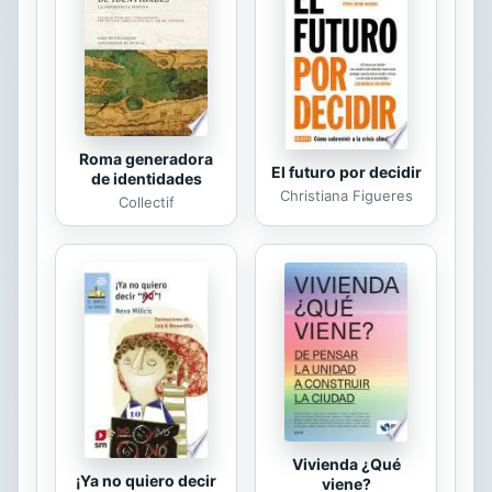
vídeos, vídeo consolas, etc) han
desplazado de nuestra vida
cotidiana. – 149 juegos de nuestro
acerbo cultural e histórico. – 149...
Roma generadora
El futuro por decidir
de identidades
Christiana Figueres
Collectif
Vivienda ¿Qué
¡Ya no quiero decir
viene?