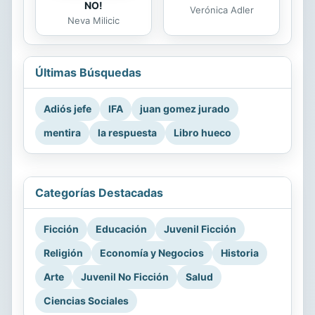
NO!
Verónica Adler
Neva Milicic
Últimas Búsquedas
Adiós jefe
IFA
juan gomez jurado
mentira
la respuesta
Libro hueco
Categorías Destacadas
Ficción
Educación
Juvenil Ficción
Religión
Economía y Negocios
Historia
Arte
Juvenil No Ficción
Salud
Ciencias Sociales