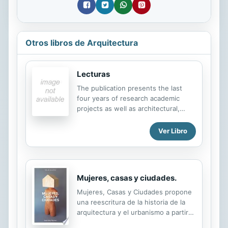
Otros libros de Arquitectura
Lecturas
The publication presents the last
four years of research academic
projects as well as architectural,
landscape, urban development and
industrial design projects developed
Ver Libro
by students and teachers from the
Coordinación de Vinculación y
Proyectos Especiales of the Faculty
of Architecture of the UNAM. The
Mujeres, casas y ciudades.
catalogue comprises detail
information of 21 projects.
Mujeres, Casas y Ciudades propone
una reescritura de la historia de la
arquitectura y el urbanismo a partir
de las aportaciones realizadas por