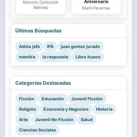
Aniversario
Marcelo Cetkovich
Bakmas
Marti Perarnau
Últimas Búsquedas
Adiós jefe
IFA
juan gomez jurado
mentira
la respuesta
Libro hueco
Categorías Destacadas
Ficción
Educación
Juvenil Ficción
Religión
Economía y Negocios
Historia
Arte
Juvenil No Ficción
Salud
Ciencias Sociales