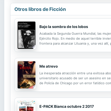
Otros libros de Ficción
Bajo la sombra de los lobos
Acabada la Segunda Guerra Mundial, las mujer
Ejército Rojo. En medio de aquel terrible invi
frontera para alcanzar Lituania y, una vez allí
violencia, pero también la amabilidad y solidar
Me atrevo
La inesperada atracción entre una exitosa abo
universitario acusado de ser un asesino en s
de Policía de Chicago por un error fatídico c
después trabaja como detective privado en caso
E-PACK Bianca octubre 2 2017