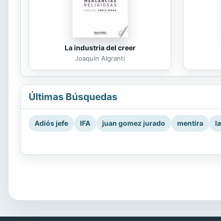
La industria del creer
Joaquín Algranti
Últimas Búsquedas
Adiós jefe
IFA
juan gomez jurado
mentira
l