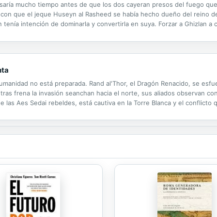
asaría mucho tiempo antes de que los dos cayeran presos del fuego que
ó con que el jeque Huseyn al Rasheed se había hecho dueño del reino d
tenía intención de dominarla y convertirla en suya. Forzar a Ghizlan a c
rincesa. La voluntad de hierro de Huseyn se vio desafiada por la...
nta
humanidad no está preparada. Rand al'Thor, el Dragón Renacido, se esfue
ntras frena la invasión seanchan hacia el norte, sus aliados observan c
 las Aes Sedai rebeldes, está cautiva en la Torre Blanca y el conflicto 
do.