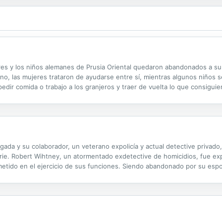
es y los niños alemanes de Prusia Oriental quedaron abandonados a su 
erno, las mujeres trataron de ayudarse entre sí, mientras algunos niños s
, pedir comida o trabajo a los granjeros y traer de vuelta lo que consigui
idad, incluso el heroísmo. A esos niños los llamaron "los niños-lobo".
gada y su colaborador, un veterano expolicía y actual detective privado
erie. Robert Wihtney, un atormentado exdetective de homicidios, fue e
ometido en el ejercicio de sus funciones. Siendo abandonado por su esp
s de bajo perfil y vive en un lúgubre apartamento de un barrio peligros