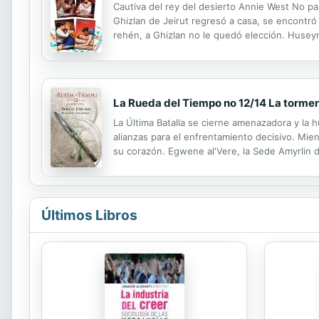
Cautiva del rey del desierto Annie West No p
Ghizlan de Jeirut regresó a casa, se encontr
rehén, a Ghizlan no le quedó elección. Huseyn 
conquistar el cuerpo y el alma de la hermosa p
La Rueda del Tiempo no 12/14 La torme
La Última Batalla se cierne amenazadora y la 
alianzas para el enfrentamiento decisivo. Mie
su corazón. Egwene al'Vere, la Sede Amyrlin de
de las Aes Sedai... y quizás el del propio mun
Últimos Libros