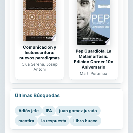
Comunicación y
Pep Guardiola. La
lectoescritura:
Metamorfosis.
nuevos paradigmas
Edicion Corner 10o
Clua Serena, Josep
Aniversario
Antoni
Marti Perarnau
Últimas Búsquedas
Adiós jefe
IFA
juan gomez jurado
mentira
la respuesta
Libro hueco