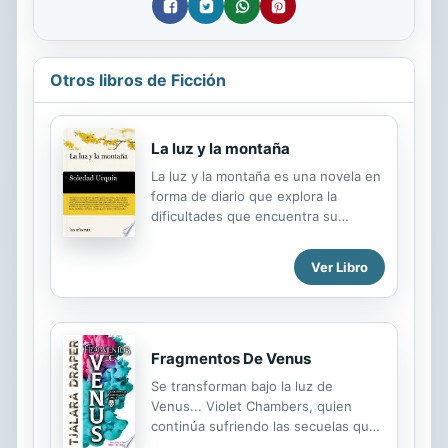
Otros libros de Ficción
La luz y la montaña
La luz y la montaña es una novela en
forma de diario que explora la
dificultades que encuentra su
protagonista, una mujer joven que
acaba de mudarse con su familia a la
Ver Libro
sierra, para conjugar dos ámbitos en
teoría incompatibles como son la
maternidad y la búsqueda espiritual.
Las entradas se van sucediendo al
compás de las estaciones,
Fragmentos De Venus
alternando actividades cotidianas
Se transforman bajo la luz de
como pasear por el valle, encender
Venus... Violet Chambers, quien
un fuego o cuidar de su hija con la
continúa sufriendo las secuelas que
práctica de la meditación y la
dejó en ella el cruel asesinato de su