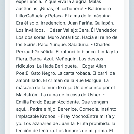
experiencia. ¡Y que viva la alegría! Malas
ausências. ¡Niñas, el carbonero! - Baldomero
Lillo:Cañuela y Petaca. El alma de la máquina.
Era él solo. Irredencion. Juan Fariña. Quilapán.
Los inválidos. - César Vallejo:Cera. Él Vendedor.
Los dos soras. Muro Antártico. Hacia el reino de
los Sciris. Paco Yunque. Sabiduria. - Charles
Perrault:Grisélida. El ratoncillo blanco. Linda y la
Fiera. Barba-Azul. Meñequin. Los deseos
ridículos. La Hada Berliqueta. - Edgar Allan
Poe:El Gato Negro. La carta robada. El barril de
amontillado. El crimen de la Rue Morgue. La
máscara de la muerte roja. Un descenso por el
Maelström. La ruina de la casa de Usher. -
Emilia Pardo Bazán:Accidente. Que vengam
aquí... Padre e hijo. Berenice. Comedia. Instinto.
Implacable Kronos. - Fray Mocho:Entre mi tía y
yo. Los azahares de Juanita. Fruta prohibida. la
lección de lectura. Los lunares de mi prima. El