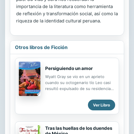
importancia de la literatura como herramienta
de reflexión y transformación social, así como la
riqueza de la identidad cultural peruana.
Otros libros de Ficción
Persiguiendo un amor
Wyatt Gray se vio en un aprieto
cuando su octogenario tío Leo casi
resultó expulsado de su residencia
geriátrica por seducción múltiple. Lo
único interesante fue Jane Carlton,
Ver Libro
cuya tía y cuya abuela eran objetos
del amor de Leo. Aquella mujer tan
estirada suponía un irresistible
desafío para un mujeriego como
Tras las huellas de los duendes
Wyatt, así que, cuando los parientes
de México