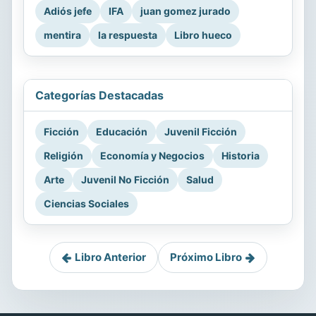
Adiós jefe
IFA
juan gomez jurado
mentira
la respuesta
Libro hueco
Categorías Destacadas
Ficción
Educación
Juvenil Ficción
Religión
Economía y Negocios
Historia
Arte
Juvenil No Ficción
Salud
Ciencias Sociales
Libro Anterior
Próximo Libro