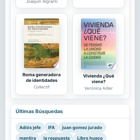
Joaquín Algranti
Roma generadora
Vivienda ¿Qué
de identidades
viene?
Collectif
Verónica Adler
Últimas Búsquedas
Adiós jefe
IFA
juan gomez jurado
mentira
la respuesta
Libro hueco