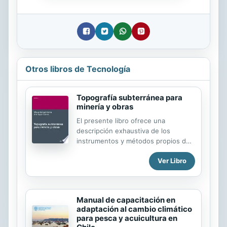
Otros libros de Tecnología
Topografía subterránea para
minería y obras
El presente libro ofrece una
descripción exhaustiva de los
instrumentos y métodos propios de
los levantamientos planimétricos y
Ver Libro
altimétricos en galerías,
explotaciones mineras, túneles y
todo tipo de obras a realizar en el
subsuelo, con lo que viene a cubrir
Manual de capacitación en
una laguna existente en
adaptación al cambio climático
publicaciones relacionadas con la
para pesca y acuicultura en
topografía propiamente subterránea.