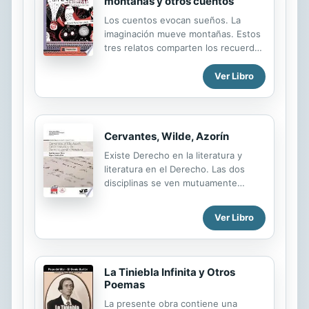
montañas y otros cuentos
Los cuentos evocan sueños. La
imaginación mueve montañas. Estos
tres relatos comparten los recuerdos
de la autora durante su infancia en
Algodonales, un hermoso pueblo de
Ver Libro
la serranía de Cádiz, cuando la vida
era más sencilla, aunque menos fácil.
Cervantes, Wilde, Azorín
Existe Derecho en la literatura y
literatura en el Derecho. Las dos
disciplinas se ven mutuamente
enriquecidas por una recíproca
interacción funcional. La presente
Ver Libro
obra profundiza en esa interrelación
de la mano de tres destacados
autores de la Historia de la
Literatura: Cervantes y el sabroso
La Tiniebla Infinita y Otros
pasaje de los galeotes, Oscar Wilde y
Poemas
su patético y conmovedor relato de
La presente obra contiene una
sus experiencias penitenciarias y