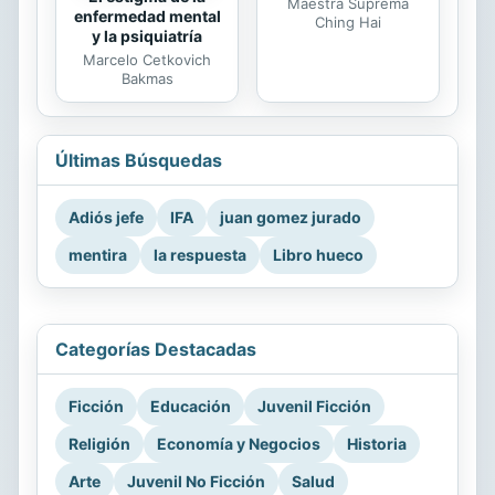
Maestra Suprema
enfermedad mental
Ching Hai
y la psiquiatría
Marcelo Cetkovich
Bakmas
Últimas Búsquedas
Adiós jefe
IFA
juan gomez jurado
mentira
la respuesta
Libro hueco
Categorías Destacadas
Ficción
Educación
Juvenil Ficción
Religión
Economía y Negocios
Historia
Arte
Juvenil No Ficción
Salud