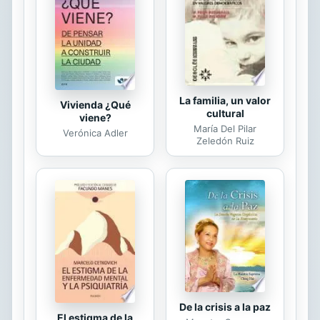
centrandose en el llamado cine de
terror moderno; aquel en el que los
directores rompieron con los códigos
del cine clásico y buscaron nuevas
fórmulas para...
La familia, un valor
Vivienda ¿Qué
cultural
viene?
María Del Pilar
Verónica Adler
Zeledón Ruiz
De la crisis a la paz
El estigma de la