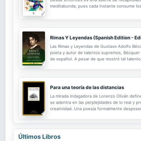
meditabunda, pues cada instante consume los h
Rimas Y Leyendas (Spanish Edition - Ed
Las Rimas y Leyendas de Gustavo Adolfo Bécque
poeta y autor de talentos supremos, Bécquer 
de español. A pesar de que mostró tal talento
veces, no pudo durar mucho tiempo en un traba
Para una teoría de las distancias
La mirada indagadora de Lorenzo Oliván defin
se adentra en las perplejidades de lo real y pr
creatividad. Una poesía formalmente desposeí
escritura poética de nuestros días. "No hay ot
Últimos Libros