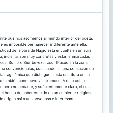
rmite que nos aso­memos al mundo interior del poeta,
ue es imposible permanecer indiferente ante ella.
estidad de la obra de Nagid está envuelta en un aura
ca, incierta, son muy concretas y están enmarcadas
icos. Su libro Siur be-ezor asur [Paseo en la zona
itmo convencionales, suscitando así una sensación de
ía tragicómica que distingue a esta escritura en su
e también conmueve y estremece. A este es­tilo
do pero no pedante, y suficientemente claro, el cual
, el hecho de haber crecido en un ambiente religioso
do origen así a una novedosa e interesante