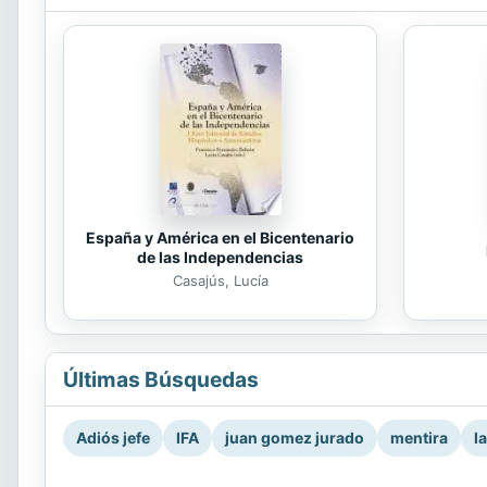
España y América en el Bicentenario
de las Independencias
Casajús, Lucía
Últimas Búsquedas
Adiós jefe
IFA
juan gomez jurado
mentira
l