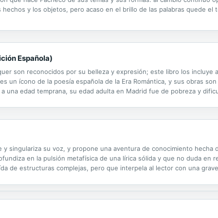
echos y los objetos, pero acaso en el brillo de las palabras quede el 
ición Española)
r son reconocidos por su belleza y expresión; este libro los incluye a
es un ícono de la poesía española de la Era Romántica, y sus obras so
 a una edad temprana, su edad adulta en Madrid fue de pobreza y dificu
jo convencional: el verdadero amor de Bécquer era la poesía y el lengu
e y singulariza su voz, y propone una aventura de conocimiento hecha d
ofundiza en la pulsión metafísica de una lírica sólida y que no duda en r
da de estructuras complejas, pero que interpela al lector con una grav
ro poeta similar a Lorenzo Oliván hoy en día. Su personalidad es única, s