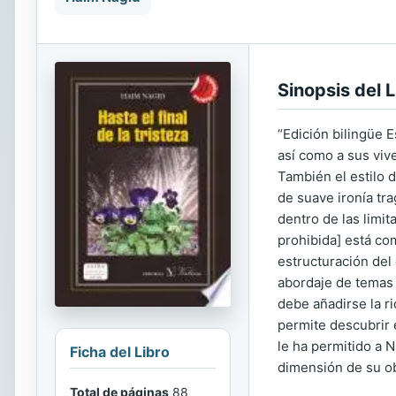
Sinopsis del L
“Edición bilingüe 
así como a sus viv
También el estilo d
de suave ironía tr
dentro de las limit
prohibida] está co
estructuración del 
abordaje de temas 
debe añadirse la ri
permite descubrir 
le ha permitido a 
Ficha del Libro
dimensión de su o
Total de páginas
88