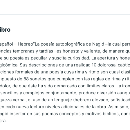
ibro
Español – Hebreo”La poesía autobiográfica de Nagid –la cual pe
encias tem­pranas y tardías –es honesta y valiente, de manera q
e su poesía es peculiar y suscita curiosidad. La apertura y hon
agicómica. Sus descripciones de una realidad 10 dolorosa, caóti
aciones formales de una poesía cuya rima y rit­mo son cuasi clás
mpuesto de 88 sonetos que cumplen con las re­glas de rima y r
dolor, de que éste ha sido demarcado con límites claros. La iron
sencillos y complejos conjuntamente, pro­duce diversión aunqu
queza verbal, el uso de un lenguaje (hebreo) elevado, sofistica
en cada nueva lectura niveles adicionales de la obra. Asimismo
Nagid insertar en sus poemas conceptos y motivos bíblicos, dan
bra.