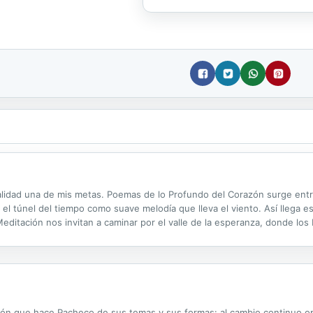
realidad una de mis metas. Poemas de lo Profundo del Corazón surge en
r el túnel del tiempo como suave melodía que lleva el viento. Así llega 
ditación nos invitan a caminar por el valle de la esperanza, donde los
n sumergir en los recuerdos incomparables del ayer. Poemas de Desped
ión que hace Pacheco de sus temas y sus formas: al cambio continuo o