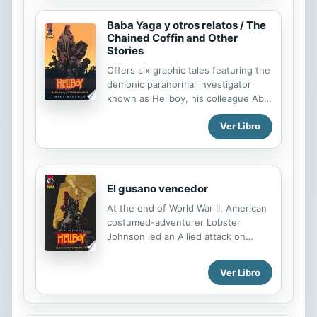
Hellboy se enfrentaba a gángsters y
Baba Yaga y otros relatos / The
amenazas paranormales, por fi n
Chained Coffin and Other
cuenta con su propia serie. Con el
Stories
estilo pulp que le caracteriza, en
este volumen podremos ver cómo el
Offers six graphic tales featuring the
conocido justiciero de la pinza ajusta
demonic paranormal investigator
las cuentas a nazis, científi cos locos
known as Hellboy, his colleague Abe
y monstruos de otras dimensiones.
Sapien, Abu Gung, and Rusty
Ver Libro
Razorclam.
El gusano vencedor
At the end of World War II, American
costumed-adventurer Lobster
Johnson led an Allied attack on
Hitler's space program, but not
before the Nazis were able to launch
Ver Libro
the first man into space. Now, after
sixty years, Hellboy and Roger the
Homunculus, who's been implanted