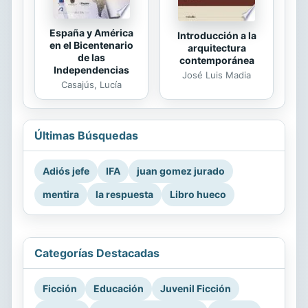
España y América
Introducción a la
en el Bicentenario
arquitectura
de las
contemporánea
Independencias
José Luis Madia
Casajús, Lucía
Últimas Búsquedas
Adiós jefe
IFA
juan gomez jurado
mentira
la respuesta
Libro hueco
Categorías Destacadas
Ficción
Educación
Juvenil Ficción