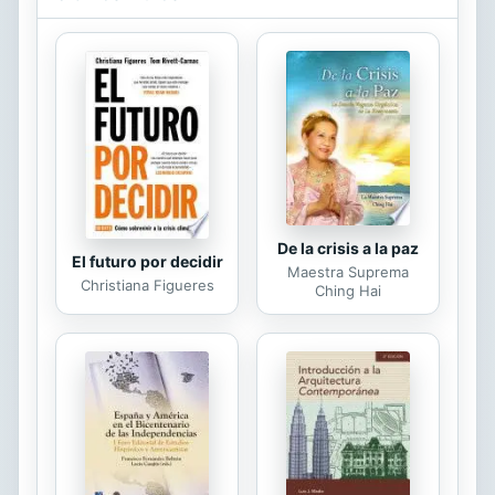
Natalia se sumerge en un constante
abismo de dolor y depresión que la
lleva en una travesía al reino
espiritual, el cual está habitado por
una gigantesca serpiente con el
poder de sanar o destruir.
Finalmente, nuestra protagonista
vuelve de este viaje de
introspección, convertida en...
De la crisis a la paz
El futuro por decidir
Maestra Suprema
Christiana Figueres
Ching Hai