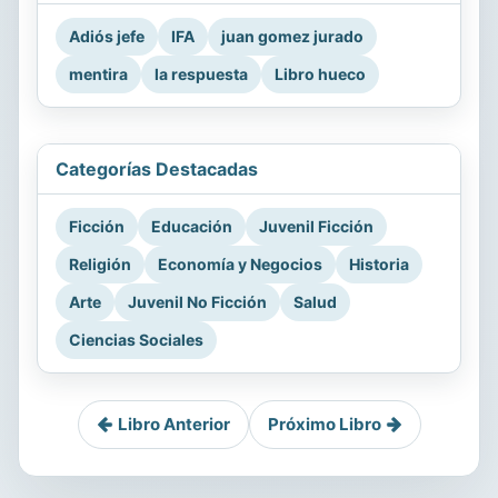
Adiós jefe
IFA
juan gomez jurado
mentira
la respuesta
Libro hueco
Categorías Destacadas
Ficción
Educación
Juvenil Ficción
Religión
Economía y Negocios
Historia
Arte
Juvenil No Ficción
Salud
Ciencias Sociales
Libro Anterior
Próximo Libro