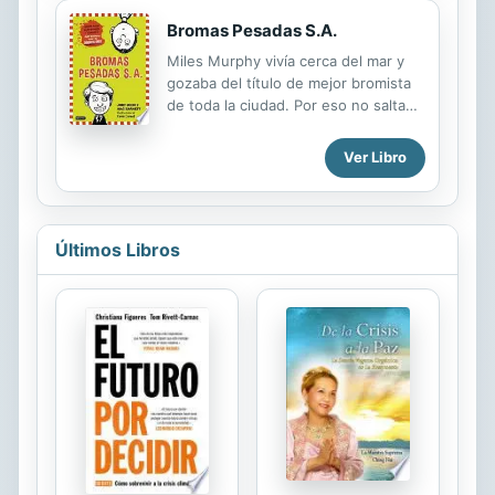
Bromas Pesadas S.A.
Miles Murphy vivía cerca del mar y
gozaba del título de mejor bromista
de toda la ciudad. Por eso no salta
de alegría ahora que debe mudarse a
vivir a Valle Bostezo, una pequeña
Ver Libro
ciudad famosa solo por una cosa: las
vacas. Pero, aunque lo parezca, eso
no es lo peor: lo peor es que Valle
Bostezo ya tiene a un bromista
Últimos Libros
oficial, uno muy pero que muy
bueno. Si Miles pretende usurparle
el trono tendrá que poner todo el
ingenio y una gran astucia para
inventar las bromas más locas.