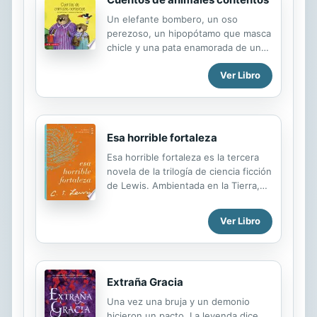
Un elefante bombero, un oso
perezoso, un hipopótamo que masca
chicle y una pata enamorada de un
pato malo se reúnen en este libro,
Ver Libro
que con sus divertidas aventuras y
alegres ilustraciones le mostrarán a
los niños algunos de los valores más
importantes de la vida.
Esa horrible fortaleza
Esa horrible fortaleza es la tercera
novela de la trilogía de ciencia ficción
de Lewis. Ambientada en la Tierra,
narra una terrorífica conspiración
contra la humanidad. La historia
Ver Libro
rodea a Mark y Jane Studdock, una
pareja recién casada. Mark es un
sociólogo que se siente atraído por
una organización llamada N.I.C.E.,
Extraña Gracia
que pretende controlar toda la vida
humana. Jane, por su parte, tiene
Una vez una bruja y un demonio
extraños sueños proféticos sobre un
hicieron un pacto. La leyenda dice