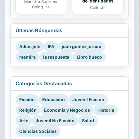
de identidades
Maestra Suprema
Ching Hai
Collectif
Últimas Búsquedas
Adiós jefe
IFA
juan gomez jurado
mentira
la respuesta
Libro hueco
Categorías Destacadas
Ficción
Educación
Juvenil Ficción
Religión
Economía y Negocios
Historia
Arte
Juvenil No Ficción
Salud
Ciencias Sociales